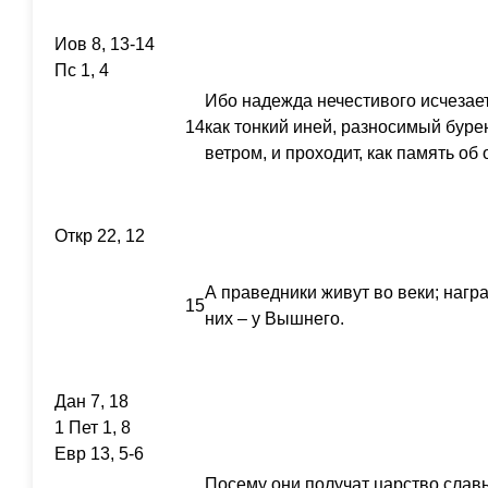
Иов 8, 13-14
Пс 1, 4
Ибо надежда нечестивого исчезает,
14
как тонкий иней, разносимый буре
ветром, и проходит, как память об
Откр 22, 12
А праведники живут во веки; награ
15
них – у Вышнего.
Дан 7, 18
1 Пет 1, 8
Евр 13, 5-6
Посему они получат царство славы