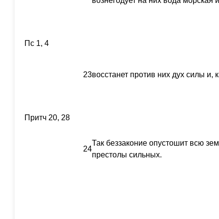
вознегодует на них вода морская и
Пс 1, 4
23
восстанет против них дух силы и, к
Притч 20, 28
Так беззаконие опустошит всю зем
24
престолы сильных.