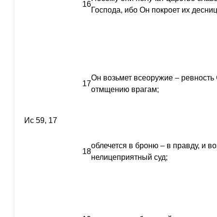
16
Господа, ибо Он покроет их десни
Он возьмет всеоружие – ревность 
17
отмщению врагам;
Ис 59, 17
облечется в броню – в правду, и 
18
нелицеприятный суд;