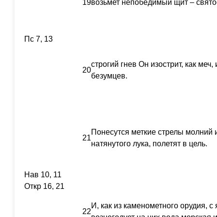
19
возьмет непобедимый щит – свято
Пс 7, 13
строгий гнев Он изострит, как меч
20
безумцев.
Понесутся меткие стрелы молний и 
21
натянутого лука, полетят в цель.
Нав 10, 11
Откр 16, 21
И, как из каменометного орудия, с
22