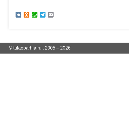
VK
Odnoklassniki
WhatsApp
Telegram
Email
© tulaeparhia.ru , 2005 – 2026