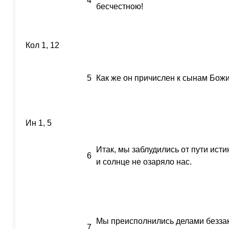
4
бесчестною!
Кол 1, 12
5
Как же он причислен к сынам Божи
Ин 1, 5
Итак, мы заблудились от пути исти
6
и солнце не озаряло нас.
Мы преисполнились делами беззак
7