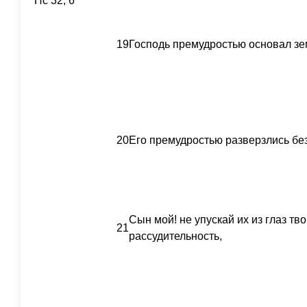
Пс 32, 6
19
Господь премудростью основал зе
20
Его премудростью разверзлись без
Сын мой! не упускай их из глаз тв
21
рассудительность,