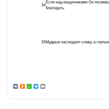
Если над кощунниками Он посмева
34
благодать.
35
Мудрые наследуют славу, а глупые
VK
Odnoklassniki
WhatsApp
Telegram
Email