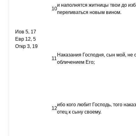
и наполнятся житницы твои до избы
10
переливаться новым вином.
Иов 5, 17
Евр 12, 5
Откр 3, 19
Наказания Господня, сын мой, не о
11
обличением Его;
ибо кого любит Господь, того наказ
12
отец к сыну своему.