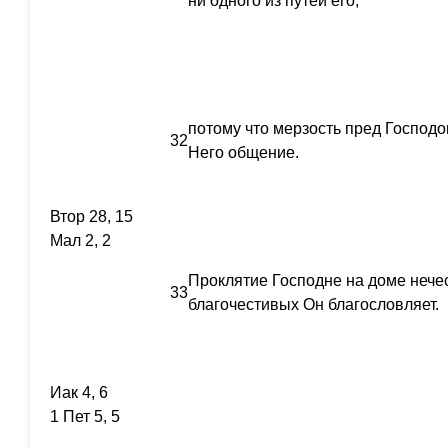
ни одного из путей его;
потому что мерзость пред Господо
32
Него общение.
Втор 28, 15
Мал 2, 2
Проклятие Господне на доме нече
33
благочестивых Он благословляет.
Иак 4, 6
1 Пет 5, 5