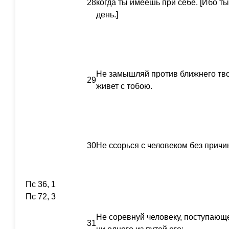
28
когда ты имеешь при себе. [Ибо ты
день.]
Не замышляй против ближнего твое
29
живет с тобою.
30
Не ссорься с человеком без причин
Пс 36, 1
Пс 72, 3
Не соревнуй человеку, поступающ
31