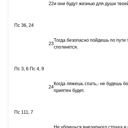
22
и они будут жизнью для души твое
Пс 36, 24
Тогда безопасно пойдешь по пути т
23
споткнется.
Пс 3, 6 Пс 4, 9
Когда ляжешь спать,- не будешь бо
24
приятен будет.
Пс 111, 7
Не убоишься внезапного страха и 