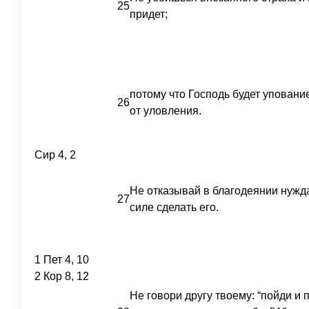
25
придет;
потому что Господь будет уповани
26
от уловления.
Сир 4, 2
Не отказывай в благодеянии нужда
27
силе сделать его.
1 Пет 4, 10
2 Кор 8, 12
Не говори другу твоему: “пойди и п