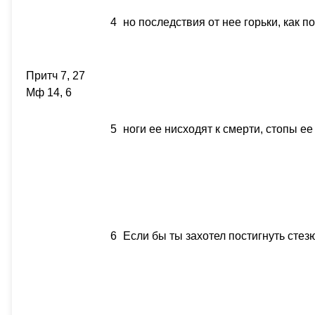
4
но последствия от нее горьки, как п
Притч 7, 27
Мф 14, 6
5
ноги ее нисходят к смерти, стопы е
6
Если бы ты захотел постигнуть стезю