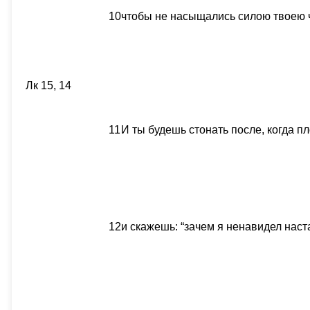
10
чтобы не насыщались силою твоею ч
Лк 15, 14
11
И ты будешь стонать после, когда пл
12
и скажешь: “зачем я ненавидел нас