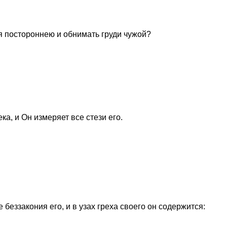
ся постороннею и обнимать груди чужой?
ка, и Он измеряет все стези его.
беззакония его, и в узах греха своего он содержится: