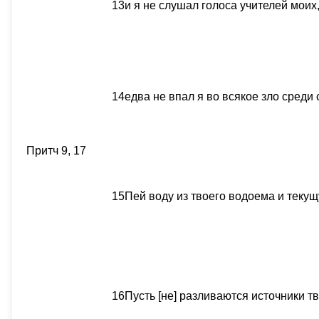
13
и я не слушал голоса учителей моих
14
едва не впал я во всякое зло среди
Притч 9, 17
15
Пей воду из твоего водоема и текущ
16
Пусть [не] разливаются источники т