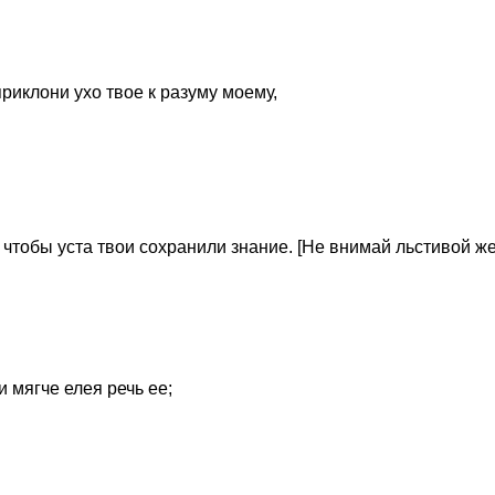
риклони ухо твое к разуму моему,
 чтобы уста твои сохранили знание. [Не внимай льстивой ж
 мягче елея речь ее;