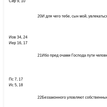
Сир 9, 10
20
И для чего тебе, сын мой, увлекать
Иов 34, 24
Иер 16, 17
21
Ибо пред очами Господа пути челове
Пс 7, 17
Ис 5, 18
22
Беззаконного уловляют собственные 