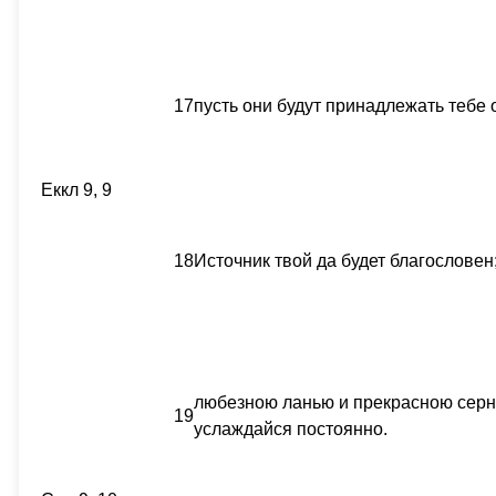
17
пусть они будут принадлежать тебе 
Еккл 9, 9
18
Источник твой да будет благословен
любезною ланью и прекрасною серно
19
услаждайся постоянно.