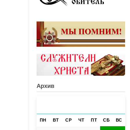
Архив
АВГУСТ 2026
«
»
ПН
ВТ
СР
ЧТ
ПТ
СБ
ВС