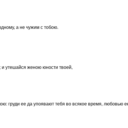
одному, а не чужим с тобою.
; и утешайся женою юности твоей,
ю: груди ее да упоявают тебя во всякое время, любовью е