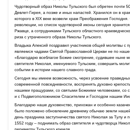
Чудотворный образ Николы Тульского был обретен почти 500
Девлет-Гирея, а позже и иных напастей. Хранился он в хр
которого в XIX веке возвели храм Преображения Господня.
революции, но список чудотворной иконы сегодня хранится
Ржавце, а сотрудниками Тульского областного краеведческ
риза с утраченного образа Николы Тульского.
Владыка Алексий поздравил участников общей молитвы с п
являемся чадами Святой Православной Церкви не по нашем
«Благодарю всеблагое Божие смотрение, судившее ныне м
святителя Николая, именуемого Тульским, совершить мол
событии в истории нашего славного града.
Сегодня мы имеем возможность, через усвоение праведны
современной повседневности, воспринять духовно крепость
нашими пращурами, со святыми Божиими человеками, со с
и с Подвигоположником Спасителем и Господом нашим Ии
Благодарю наше духовенство, прихожан и особенно казачес
было положено обновление древнему обычаю земли нашей Т
день праздника заступничества святого Николая за Тулу и
1552 году – поднимать образ святителя и чудотворца Никол
периметру Тульского кремля.