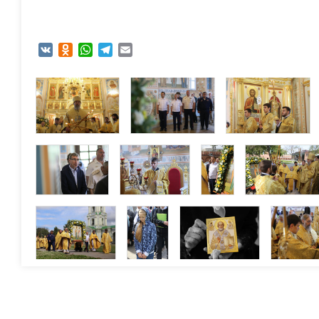
VK
Odnoklassniki
WhatsApp
Telegram
Email