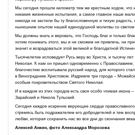
Мы сегодня прошли километр тем же крестным ходом, что и
никакие жизненные испытания, а самое главное наше мало
никогда не застили бы ту благословенную и тихую радость,
нынешним опытом нашей единодушной молитвы со светом 
Мы должны знать и веровать, что Господь благ и только бла
хотим понимать этого, мы и не сможем ни привлечь, ни прин
значит и возрадоваться этой великой и благодатной Истине
Тысячелетие исповедует Русь веру во Христа, и тысячу лет
Николая. К нам он пришел одновременно с Православием, и
благочестию воспитывала русский народ, для которого ста
в Винограднике Христовом. Издревле три города – Можайск,
особым покровительством Святого Николая.
И в каждом из этих городов есть своя особо чтимая икона 
Зарайский и Никола Тульский.
Сегодня каждое искренне верующее сердце православного т
стремясь быть подражателем его добродетелей и тем восп
любви, которая сохранить нас во все дни до скончания века
Алексей Анкин, фото Александра Морозова