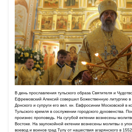
В день прославления тульского образа Святителя и Чудотв
Ефремовский Алексий совершил Божественную литургию в хр
Донского и супруги его вел. кн. Евфросинии Московской в 
Тульского кремля в сослужении городского духовенства. П
произнес проповедь. На сугубой ектении вознесены молит
Востоке. На заупокойной ектении вознесены молитвы о упо
воевод и воинов град Тулу от нашествия агарянского в 155