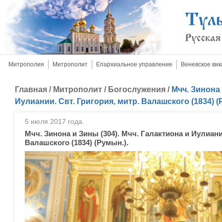
Митрополия
Митрополит
Епархиальное управление
Веневское вик
Главная
/
Митрополит
/
Богослужения
/
Мчч. Зинона 
Иулиании. Свт. Григория, митр. Валашского (1834) (
5 июля 2017 года.
Мчч. Зинона и Зины (304). Мчч. Галактиона и Иулиани
Валашского (1834) (Румын.).