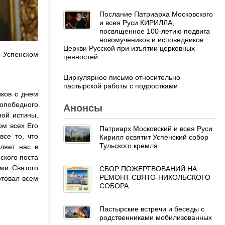
Послание Патриарха Московского
и всея Руси КИРИЛЛА,
посвященное 100-летию подвига
новомучеников и исповедников
Церкви Русской при изъятии церковных
о-Успенском
ценностей
Циркулярное письмо относительно
пастырской работы с подростками
ков с днем
ропобедного
Анонсы
ной истины,
ом всех Его
Патриарх Московский и всея Руси
все то, что
Кирилл освятит Успенский собор
Тульского кремля
ляет нас в
ского поста
ми Святого
СБОР ПОЖЕРТВОВАНИЙ НА
РЕМОНТ СВЯТО-НИКОЛЬСКОГО
отовал всем
СОБОРА
Пастырские встречи и беседы с
родственниками мобилизованных