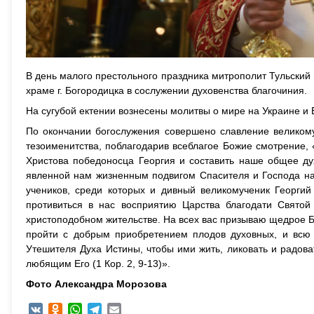
В день малого престольного праздника митрополит Тульски
храме г. Богородицка в сослужении духовенства благочиния.
На сугубой ектении вознесены молитвы о мире на Украине и
По окончании богослужения совершено славление великому
тезоименитства, поблагодарив всеблагое Божие смотрение, 
Христова победоносца Георгия и составить наше общее ду
явленной нам жизненным подвигом Спасителя и Господа на
учеников, среди которых и дивный великомученик Георгий
противиться в нас восприятию Царства благодати Святой
христоподобном жительстве. На всех вас призываю щедрое Б
пройти с добрым приобретением плодов духовных, и всю 
Утешителя Духа Истины, чтобы ими жить, ликовать и радова
любящим Его (1 Кор. 2, 9-13)».
Фото Александра Морозова
VK
Odnoklassniki
WhatsApp
Telegram
Email