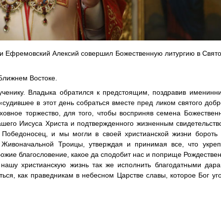
й и Ефремовский Алексий совершил Божественную литургию в Свят
 Ближнем Востоке.
ченику. Владыка обратился к предстоящим, поздравив именинни
«судившее в этот день собраться вместе пред ликом святого доб
ховное торжество, для того, чтобы восприняв семена Божествен
шего Иисуса Христа и подтвержденного жизненным свидетельств
 Победоносец, и мы могли в своей христианской жизни бороть 
 Живоначальной Троицы, утверждая и принимая все, что укреп
ожие благословение, какое да сподобит нас и поприще Рождествен
нашу христианскую жизнь так же исполнить благодатными дара
ться, как праведникам в небесном Царстве славы, которое Бог уг