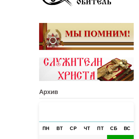
Архив
АВГУСТ 2026
«
»
ПН
ВТ
СР
ЧТ
ПТ
СБ
ВС