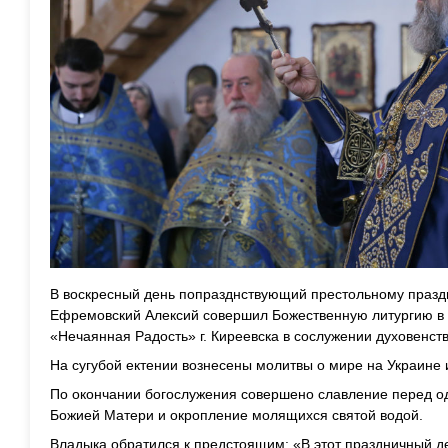
В воскресный день попразднствующий престольному праздн
Ефремовский Алексий совершил Божественную литургию в 
«Нечаянная Радость» г. Киреевска в сослужении духовенств
На сугубой ектении вознесены молитвы о мире на Украине 
По окончании богослужения совершено славление перед 
Божией Матери и окропление молящихся святой водой.
Владыка обратился к предстоящим: «В этот праздничный 