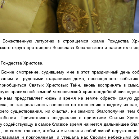
 Божественную литургию в строящемся храме Рождества Хри
ского округа протоиерея Вячеслава Ковалевского и настоятеля и
 Рождества Христова.
 Божие смотрение, судившему мне в этот праздничный день соб
 вашим и трудовыми стараниями дома, посвященного событию
 приобщиться Святых Христовых Тайн, вновь воспринять в смыс
 пути правильной земной человеческой христоподобной жизнедея
е нам представляет жизнь и время на земле обрести самую др
ека, не как реальность внешнюю по отношению к кадому из нас,
его существования, ни счастья, ни земного благополучия, тем 
гобытия. Причастников поздравляю с принятием Святых Христ
гу содействующу в самое близкое время начнется дальнейшее бла
а, но самое главное, чтобы и мы являли собой живой нерукотвор
 славимая и поклоняемая, и утешала нас Своими небесными бл