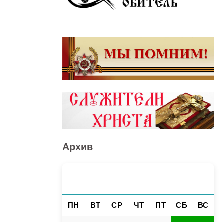
Архив
АВГУСТ 2026
«
»
ПН
ВТ
СР
ЧТ
ПТ
СБ
ВС