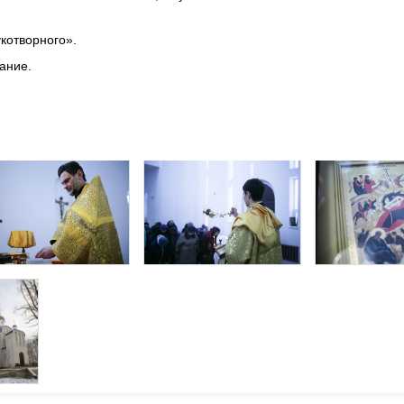
котворного».
ание.