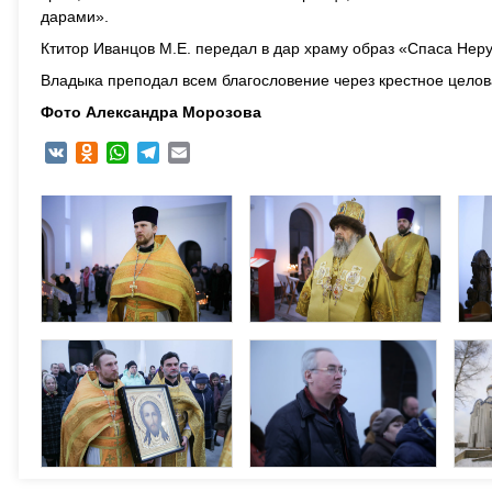
дарами».
Ктитор Иванцов М.Е. передал в дар храму образ «Спаса Неру
Владыка преподал всем благословение через крестное целов
Фото Александра Морозова
VK
Odnoklassniki
WhatsApp
Telegram
Email