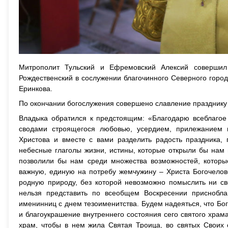
Митрополит Тульский и Ефремовский Алексий совершил
Рождественский в сослужении благочинного Северного город
Еринкова.
По окончании богослужения совершено славление празднику
Владыка обратился к предстоящим: «Благодарю всеблагое
сводами строящегося любовью, усердием, прилежанием
Христова и вместе с вами разделить радость праздника,
небесные глаголы жизни, истины, которые открыли бы нам
позволили бы нам среди множества возможностей, которы
важную, единую на потребу жемчужину – Христа Богочелов
родную природу, без которой невозможно помыслить ни сво
нельзя представить по всеобщем Воскресении приснобла
именинниц с днем тезоименитства. Будем надеяться, что Бо
и благоукрашение внутреннего состояния сего святого храм
храм, чтобы в нем жила Святая Троица, во святых Своих