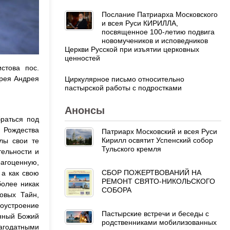
Послание Патриарха Московского
и всея Руси КИРИЛЛА,
посвященное 100-летию подвига
новомучеников и исповедников
Церкви Русской при изъятии церковных
ценностей
стова пос.
ерея Андрея
Циркулярное письмо относительно
пастырской работы с подростками
Анонсы
раться под
 Рождества
Патриарх Московский и всея Руси
Кирилл освятит Успенский собор
лы свои те
Тульского кремля
тельности и
агоценную,
СБОР ПОЖЕРТВОВАНИЙ НА
 а как свою
РЕМОНТ СВЯТО-НИКОЛЬСКОГО
более никак
СОБОРА
овых Тайн,
гоустроение
Пастырские встречи и беседы с
енный Божий
родственниками мобилизованных
агодатными