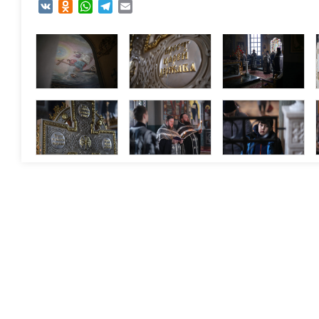
VK
Odnoklassniki
WhatsApp
Telegram
Email