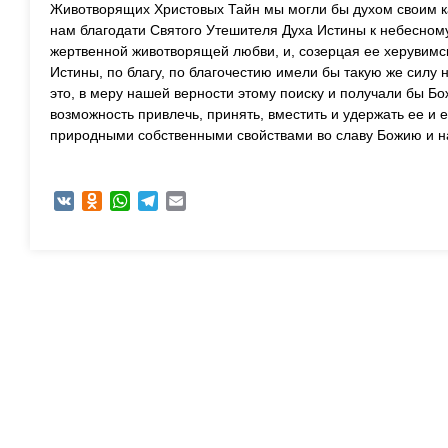
Животворящих Христовых Тайн мы могли бы духом своим к
нам благодати Святого Утешителя Духа Истины к небесном
жертвенной животворящей любви, и, созерцая ее херувимск
Истины, по благу, по благочестию имели бы такую же силу н
это, в меру нашей верности этому поиску и получали бы Б
возможность привлечь, принять, вместить и удержать ее и 
природными собственными свойствами во славу Божию и н
VK
Odnoklassniki
WhatsApp
Telegram
Email