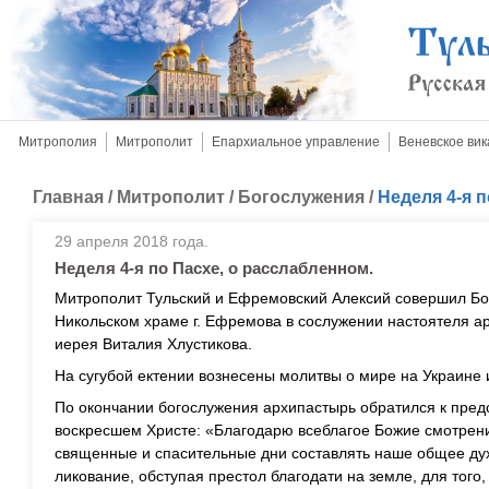
Митрополия
Митрополит
Епархиальное управление
Веневское вик
Главная
/
Митрополит
/
Богослужения
/
Неделя 4-я 
29 апреля 2018 года.
Неделя 4-я по Пасхе, о расслабленном.
Митрополит Тульский и Ефремовский Алексий совершил Бо
Никольском храме г. Ефремова в сослужении настоятеля а
иерея Виталия Хлустикова.
На сугубой ектении вознесены молитвы о мире на Украине 
По окончании богослужения архипастырь обратился к пре
воскресшем Христе: «Благодарю всеблагое Божие смотрени
священные и спасительные дни составлять наше общее ду
ликование, обступая престол благодати на земле, для того