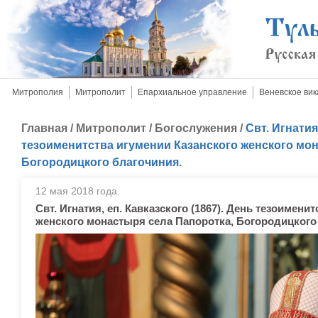
Митрополия
Митрополит
Епархиальное управление
Веневское вик
Главная
/
Митрополит
/
Богослужения
/
Свт. Игнатия
тезоименитства игумении Казанского женского мон
Богородицкого благочиния.
12 мая 2018 года.
Свт. Игнатия, еп. Кавказского (1867). День тезоимени
женского монастыря села Папоротка, Богородицкого