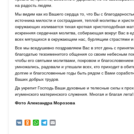
на радость людям.
Мы видим как из Вашего сердца то, что Вы с благодарность
источника милости и сострадания, теплой молитвы и христи
окружающих изливается тихая кроткая христоподобная мате
искренняя сердечная молитва, собирающая вокруг Вас в ед
всех мятущихся в окружающем нас, бурлящим страстями и
Все мы вседушевно поздравляем Вас в этот день с приняти
благодатью тезоименитого общения со своим небесным по
чтобы его святыми молитвами, покровом и благословение
умножались, радовали и утешали всех, кто приходит в оби
долгие и благословенные годы быть рядом с Вами соработ
Ваших добрых трудов.
Да укрепит Господь Ваши духовные и телесные силы к про
игуменского материнского служения. Многая и благая лета!
Фото Александра Морозова
VK
Odnoklassniki
WhatsApp
Telegram
Email