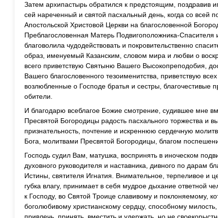
Затем архипастырь обратился к предстоящим, поздравив и
сей нареченный и святой пасхальный день, когда со всей 
Апостольской Христовой Церкви на благословенной Богород
Преблагословенная Матерь Подвигоположника-Спасителя и
благоволила чудодействовать и покровительственно спасит
образ, именуемый Казанским, словом мира и любви о вос
всего приветствую Святыню Вашего Высокопреподобия, дос
Вашего благословенного тезоименитства, приветствую всех 
возлюбленные о Господе братья и сестры, благочестивые п
обители.
И благодарю всеблагое Божие смотрение, судившее мне вм
Пресвятой Богородицы радость пасхального торжества и в
признательность, почтение и искреннюю сердечную молитву
Бога, молитвами Пресвятой Богородицы, благом поспеше
Господь судил Вам, матушка, воспринять в иноческом подви
духовного руководителя и наставника, дивного по дарам б
Истины, святителя Игнатия. Внимательное, терпеливое и 
губка влагу, принимает в себя мудрое дыхание ответной ч
к Господу, во Святой Троице славивому и поклоняемому, к
боголюбивому христианскому сердцу, способному милость,
привлечь, принять, вместить и удержать, но не своекорыстн