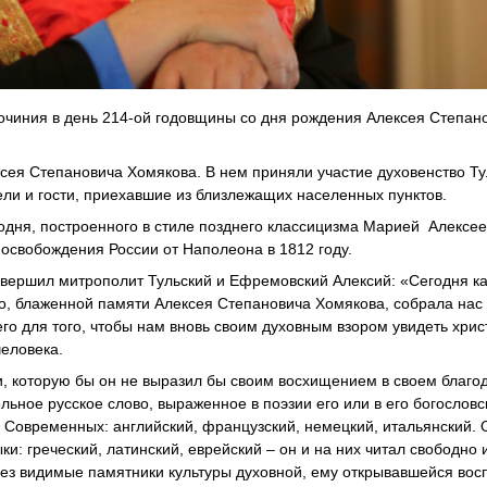
очиния в день 214-ой годовщины со дня рождения Алексея Степан
сея Степановича Хомякова. В нем приняли участие духовенство Ту
ли и гости, приехавшие из близлежащих населенных пунктов.
одня, построенного в стиле позднего классицизма Марией Алексе
освобождения России от Наполеона в 1812 году.
овершил митрополит Тульский и Ефремовский Алексий: «Сегодня ка
о, блаженной памяти Алексея Степановича Хомякова, собрала нас 
о для того, чтобы нам вновь своим духовным взором увидеть хри
человека.
и, которую бы он не выразил бы своим восхищением в своем благо
ьное русское слово, выраженное в поэзии его или в его богословс
. Современных: английский, французский, немецкий, итальянский. 
и: греческий, латинский, еврейский – он и на них читал свободно 
ерез видимые памятники культуры духовной, ему открывавшейся во