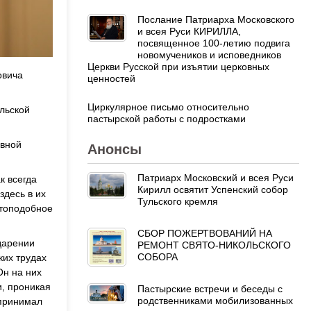
Послание Патриарха Московского
и всея Руси КИРИЛЛА,
посвященное 100-летию подвига
новомучеников и исповедников
Церкви Русской при изъятии церковных
овича
ценностей
Циркулярное письмо относительно
льской
пастырской работы с подростками
евной
Анонсы
Патриарх Московский и всея Руси
к всегда
Кирилл освятит Успенский собор
здесь в их
Тульского кремля
стоподобное
СБОР ПОЖЕРТВОВАНИЙ НА
дарении
РЕМОНТ СВЯТО-НИКОЛЬСКОГО
СОБОРА
ких трудах
Он на них
и, проникая
Пастырские встречи и беседы с
родственниками мобилизованных
спринимал