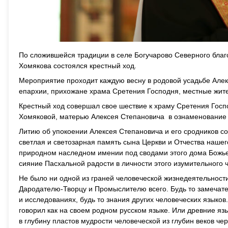
По сложившейся традиции в селе Богучарово Северного благ
Хомякова состоялся крестный ход.
Мероприятие проходит каждую весну в родовой усадьбе Алек
епархии, прихожане храма Сретения Господня, местные жите
Крестный ход совершал свое шествие к храму Сретения Госп
Хомяковой, матерью Алексея Степановича в ознаменование 
Литию об упокоении Алексея Степановича и его сродников с
светлая и светозарная память сына Церкви и Отчества нашег
природном наследном имении под сводами этого дома Божьег
сияние Пасхальной радости в личности этого изумительного 
Не было ни одной из граней человеческой жизнедеятельност
Дародателю-Творцу и Промыслителю всего. Будь то замечател
и исследованиях, будь то знания других человеческих языков
говорил как на своем родном русском языке. Или древние язык
в глубину пластов мудрости человеческой из глубин веков ч