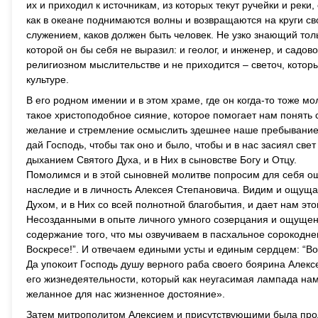
их и приходил к источникам, из которых текут ручейки и реки
как в океане поднимаются волны и возвращаются на круги сво
служением, каков должен быть человек. Не узко знающий толь
которой он бы себя не выразил: и геолог, и инженер, и садов
религиозном мыслительстве и не приходится – светоч, котор
культуре.
В его родном имении и в этом храме, где он когда-то тоже мо
такое христоподобное сияние, которое помогает нам понять 
желание и стремление осмыслить здешнее наше пребывание и
дай Господь, чтобы так оно и было, чтобы и в нас засиял све
дыханием Святого Духа, и в Них в сыновстве Богу и Отцу.
Помолимся и в этой сыновней молитве попросим для себя ощу
наследие и в личность Алексея Степановича. Видим и ощущ
Духом, и в Них со всей полнотной благобытия, и дает нам эт
Несозданными в опыте личного умного созерцания и ощущени
содержание того, что мы озвучиваем в пасхальное сорокодне
Воскресе!”. И отвечаем едиными усты и единым сердцем: “Во
Да упокоит Господь душу верного раба своего боярина Алекс
его жизнедеятельности, который как неугасимая лампада нам 
желанное для нас жизненное достояние».
Затем митрополитом Алексием и присутствующими была прод