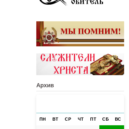
Архив
АВГУСТ 2026
«
»
ПН
ВТ
СР
ЧТ
ПТ
СБ
ВС