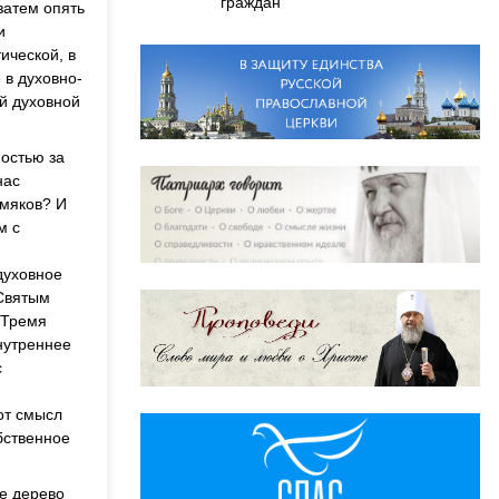
граждан
затем опять
и
ической, в
 в духовно-
ой духовной
ностью за
нас
омяков? И
м с
духовное
 Святым
 Тремя
нутреннее
с
от смысл
бственное
е дерево