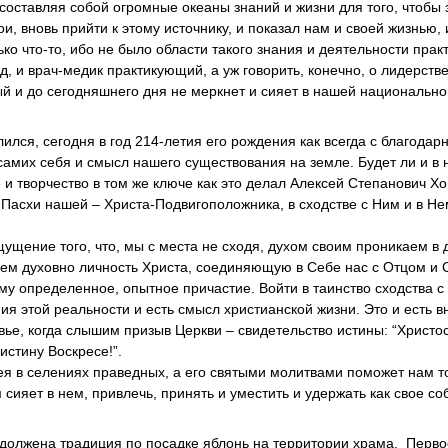
, составляя собой огромные океаны знаний и жизни для того, чтобы 
и, вновь прийти к этому источнику, и показал нам и своей жизнью, 
ко что-то, ибо не было области такого знания и деятельности практ
од, и врач-медик практикующий, а уж говорить, конечно, о лидерстве
ый и до сегодняшнего дня не меркнет и сияет в нашей национальн
лился, сегодня в год 214-летия его рождения как всегда с благодар
самих себя и смысл нашего существования на земле. Будет ли и в 
 творчество в том же ключе как это делал Алексей Степанович Х
т Пасхи нашей – Христа-Подвигоположника, в сходстве с Ним и в Не
щение того, что, мы с места не сходя, духом своим проникаем в 
аем духовно личность Христа, соединяющую в Себе нас с Отцом и
ому определенное, опытное причастие. Войти в таинство сходства с
я этой реальности и есть смысл христианской жизни. Это и есть в
вье, когда слышим призыв Церкви – свидетельство истины: “Христо
истину Воскресе!”.
ея в селениях праведных, а его святыми молитвами поможет нам т
сияет в нем, привлечь, принять и уместить и удержать как свое со
олжена традиция по посадке яблонь на территории храма. Перво