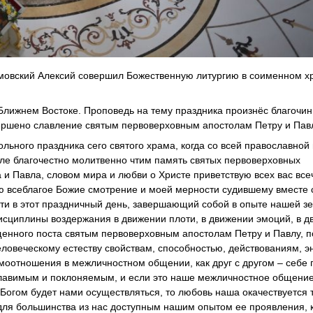
мовский Алексий совершил Божественную литургию в соименном хр
Ближнем Востоке. Проповедь на тему праздника произнёс благочин
ершено славление святым первоверховным апостолам Петру и Пав
льного праздника сего святого храма, когда со всей православной
ле благочестно молитвенно чтим память святых первоверховных
 и Павла, словом мира и любви о Христе приветствую всех вас вс
рю всеблагое Божие смотрение и моей мерности судившему вместе 
ти в этот праздничный день, завершающий собой в опыте нашей з
исциплины воздержания в движении плоти, в движении эмоций, в 
ященного поста святым первоверховным апостолам Петру и Павлу, п
овеческому естеству свойствам, способностью, действованиям, э
моотношения в межличностном общении, как друг с другом – себе
е славимым и поклоняемым, и если это наше межличностное общени
огом будет нами осуществляться, то любовь наша окачествуется т
для большинства из нас доступным нашим опытом ее проявления, 