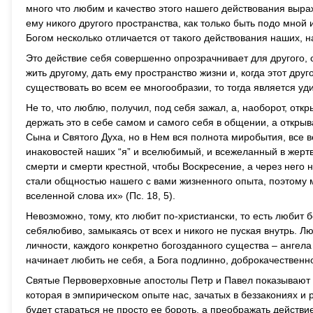
много что любим и качество этого нашего действования выраж
ему никого другого пространства, как только быть подо мной
Богом несколько отличается от такого действования наших, н
Это действие себя совершенно опрозрачнивает для другого, 
жить другому, дать ему пространство жизни и, когда этот друг
существовать во всем ее многообразии, то тогда является уд
Не то, что люблю, получил, под себя зажал, а, наоборот, отк
держать это в себе самом и самого себя в общении, а открыв
Сына и Святого Духа, но в Нем вся полнота миробытия, все 
инаковостей наших “я” и вселюбимый, и всежеланный в жерт
смерти и смерти крестной, чтобы Воскресение, а через него 
стали общностью нашего с вами жизненного опыта, поэтому м
вселенной слова их» (Пс. 18, 5).
Невозможно, тому, кто любит по-христиански, то есть любит б
себялюбиво, замыкаясь от всех и никого не пуская внутрь. 
личности, каждого конкретно богозданного существа – анге
начинает любить не себя, а Бога подлинно, доброкачественн
Святые Первоверховные апостолы Петр и Павел показывают
которая в эмпирическом опыте нас, зачатых в беззакониях и
будет стараться не просто ее бороть, а преображать действ