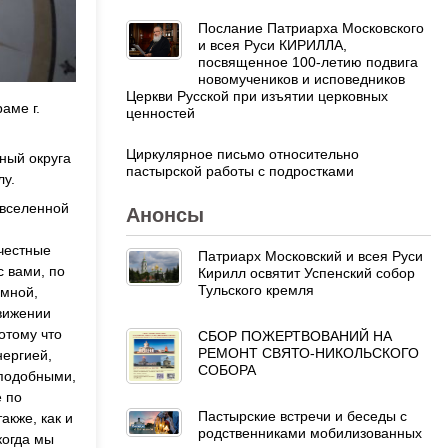
Послание Патриарха Московского
и всея Руси КИРИЛЛА,
посвященное 100-летию подвига
новомучеников и исповедников
Церкви Русской при изъятии церковных
аме г.
ценностей
Циркулярное письмо относительно
ный округа
пастырской работы с подростками
лу.
 вселенной
Анонсы
ечестные
Патриарх Московский и всея Руси
с вами, по
Кирилл освятит Успенский собор
Тульского кремля
емной,
движении
отому что
СБОР ПОЖЕРТВОВАНИЙ НА
РЕМОНТ СВЯТО-НИКОЛЬСКОГО
нергией,
СОБОРА
 подобными,
е по
Пастырские встречи и беседы с
акже, как и
родственниками мобилизованных
когда мы