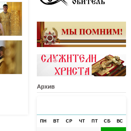
Архив
АВГУСТ 2026
«
»
ПН
ВТ
СР
ЧТ
ПТ
СБ
ВС