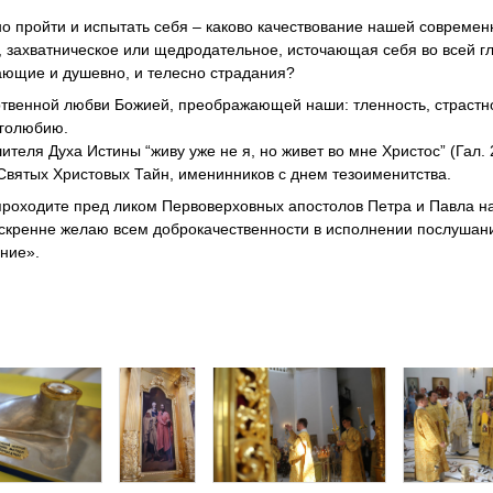
но пройти и испытать себя – каково качествование нашей современ
 захватническое или щедродательное, источающая себя во всей гл
ющие и душевно, и телесно страдания?
ртвенной любви Божией, преображающей наши: тленность, страстно
оголюбию.
еля Духа Истины “живу уже не я, но живет во мне Христос” (Гал. 2
вятых Христовых Тайн, именинников с днем тезоименитства.
 проходите пред ликом Первоверховных апостолов Петра и Павла н
искренне желаю всем доброкачественности в исполнении послушан
ние».