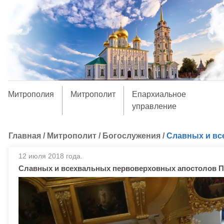
Митрополия
Митрополит
Епархиальное
управление
Главная
/
Митрополит
/
Богослужения
/
Славных и вс
12 июля 2018 года.
Славных и всехвальных первоверховных апостолов П