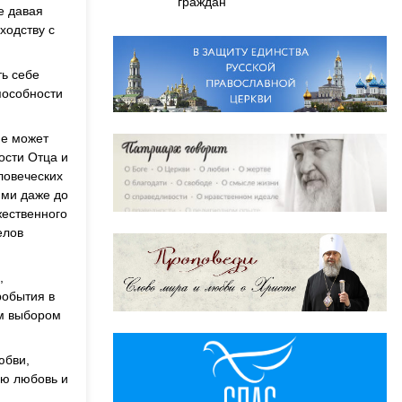
граждан
е давая
ходству с
ть себе
способности
не может
ости Отца и
ловеческих
ими даже до
жественного
елов
,
робытия в
ым выбором
юбви,
ую любовь и