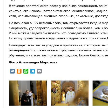
В течение апостольского поста у нас была возможность опыт
христианской любви: потребительское, себялюбивое, жадное,
хотя, испытывающее внешние скорбные, печальные, досажда
Но познавая в них немощь свою, там открывается бездна же
смертность, удобопреклонность к себялюбию более, чем к б
И мы можем свидетельствовать, что благодатью Святого Утешит
Поэтому причастников вседушевно поздравляю с принятием С
Благодарю всех вас за усердие и прилежание, с которым вы
отцепреданного православного христианского жительства и 
обучения, и на всех вас призываю щедрое, Божие благослове
Фото Александра Морозова
VK
Odnoklassniki
WhatsApp
Telegram
Email