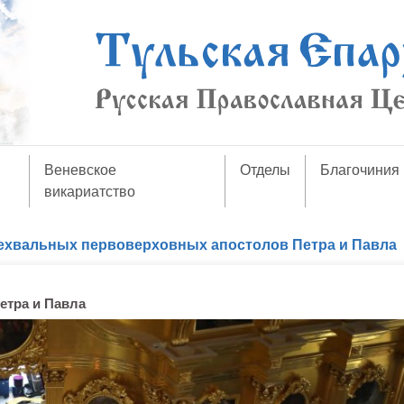
Веневское
Отделы
Благочиния
викариатство
ехвальных первоверховных апостолов Петра и Павла
етра и Павла