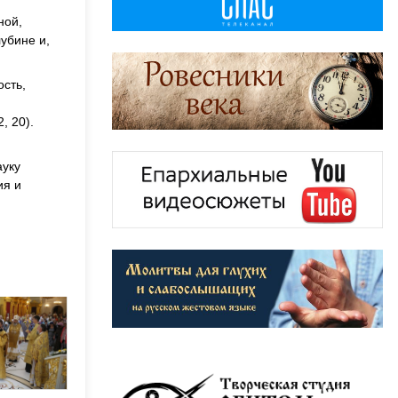
ной,
убине и,
сть,
, 20).
ауку
ия и