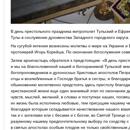
В день престольного праздника митрополит Тульский и Ефре
Тулы в сослужении духовенства Западного городского округа.
На сугубой ектении вознесены молитвы о мире на Украине и 
протоиерей Игорь Корейша. По окончании богослужения сов
Затем архипастырь обратился к предстоящим: «В день престо
и мы на благословенной нашей и богохранимой Тульской зем
богопроповедников и духоносных Христовых апостолов Петра
отцы и возлюбленные о Господе братья и сестры, и благода
обыкновению молитвенно предстоять здесь престолу благода
христианской жизни еще один значимый этап по окончании д
чувств, мыслей, желаний, в словах и поступках наших, посв
их жизнь была исполнена любовью, тем присущим нашему чел
благодаря которым складывается качествование нашего взаи
так и с ангелами или с бесами и с Богом, во Святой Троиц
разумному нашему предпочтительному выбору по сходству с Б
в святых апостолах особым плодом не только свойственным 