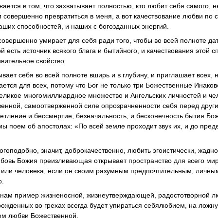
ается в том, что захватывает полностью, кто любит себя самого, н
 и совершенно превратиться в меня, а вот качествование любви по с
аших способностей, и наших с богозданных энергий.
совершенно умирает для себя ради того, чтобы во всей полноте да
ой есть источник всякого блага и бытийного, и качествования этой 
ивительное свойство.
рывает себя во всей полноте вширь и в глубину, и приглашает всех, 
ается для всех, потому что Бог не только три Божественные Инаков
великое многомиллиардное множество и Ангельских личностей и че
венной, самоотверженной силе опрозрачненности себя перед друг
нетление и бессмертие, безначальность, и бесконечность бытия Бо
ы поем об апостолах: «По всей земле проходит звук их, и до пред
огоподобно, значит, доброкачественно, любить эгоистически, жадно
Любовь Божия преизливающая открывает пространство для всего ми
ла или человека, если он своим разумным предпочтительным, личн
о.
 нам пример жизненосной, жизнеутверждающей, радостотворной л
 рожденных во грехах всегда будет упираться себялюбием, на ложн
ием любви Божественной.