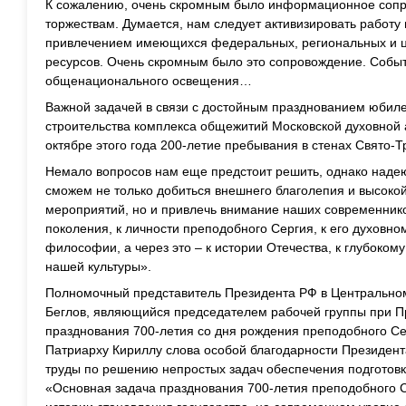
К сожалению, очень скромным было информационное сопр
торжествам. Думается, нам следует активизировать работу
привлечением имеющихся федеральных, региональных и 
ресурсов. Очень скромным было это сопровождение. Событ
общенационального освещения…
Важной задачей в связи с достойным празднованием юбил
строительства комплекса общежитий Московской духовной 
октябре этого года 200-летие пребывания в стенах Свято
Немало вопросов нам еще предстоит решить, однако наде
сможем не только добиться внешнего благолепия и высоко
мероприятий, но и привлечь внимание наших современнико
поколения, к личности преподобного Сергия, к его духовном
философии, а через это – к истории Отечества, к глубоко
нашей культуры».
Полномочный представитель Президента РФ в Центрально
Беглов, являющийся председателем рабочей группы при 
празднования 700-летия со дня рождения преподобного С
Патриарху Кириллу слова особой благодарности Президент
труды по решению непростых задач обеспечения подготов
«Основная задача празднования 700-летия преподобного С