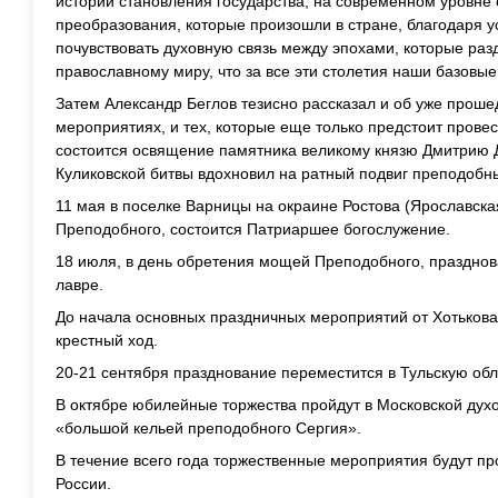
истории становления государства, на современном уровне 
преобразования, которые произошли в стране, благодаря у
почувствовать духовную связь между эпохами, которые раз
православному миру, что за все эти столетия наши базов
Затем Александр Беглов тезисно рассказал и об уже прош
мероприятиях, и тех, которые еще только предстоит провес
состоится освящение памятника великому князю Дмитрию Д
Куликовской битвы вдохновил на ратный подвиг преподобн
11 мая в поселке Варницы на окраине Ростова (Ярославска
Преподобного, состоится Патриаршее богослужение.
18 июля, в день обретения мощей Преподобного, празднов
лавре.
До начала основных праздничных мероприятий от Хотькова
крестный ход.
20-21 сентября празднование переместится в Тульскую обл
В октябре юбилейные торжества пройдут в Московской дух
«большой кельей преподобного Сергия».
В течение всего года торжественные мероприятия будут пр
России.