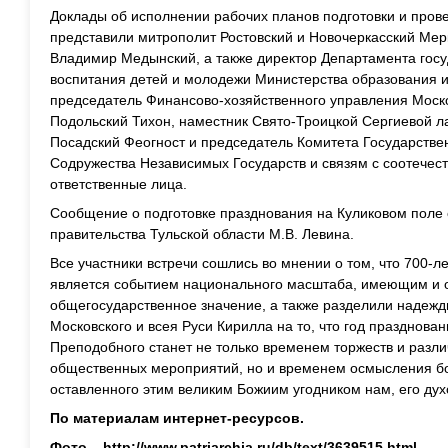
Доклады об исполнении рабочих планов подготовки и про
представили митрополит Ростовский и Новочеркасский Мер
Владимир Медынский, а также директор Департамента госу
воспитания детей и молодежи Министерства образования и
председатель Финансово-хозяйственного управления Моск
Подольский Тихон, наместник Свято-Троицкой Сергиевой л
Посадский Феогност и председатель Комитета Государств
Содружества Независимых Государств и связям с соотечес
ответственные лица.
Сообщение о подготовке празднования на Куликовом поле
правительства Тульской области М.В. Левина.
Все участники встречи сошлись во мнении о том, что 700-
является событием национального масштаба, имеющим и 
общегосударственное значение, а также разделили надеж
Московского и всея Руси Кирилла на то, что год празднов
Преподобного станет не только временем торжеств и разл
общественных мероприятий, но и временем осмысления бо
оставленного этим великим Божиим угодником нам, его дух
По материалам интернет-ресурсов.
Фото –
http://www.patriarchia.ru/db/text/3639515.html