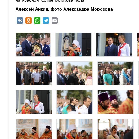
Алексей Анкин, фото Александра Морозова
VK
Odnoklassniki
WhatsApp
Telegram
Email