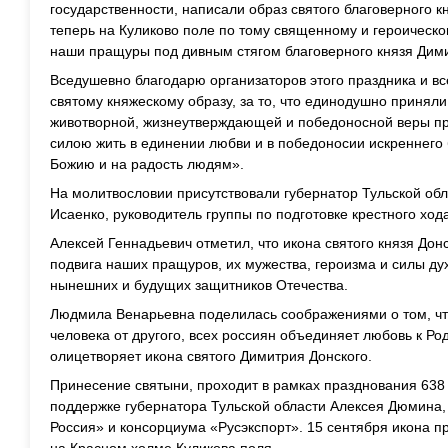
государственности, написали образ святого благоверного к
теперь на Куликово поле по тому священному и героическо
наши пращуры под дивным стягом благоверного князя Дим
Вседушевно благодарю организаторов этого праздника и вс
святому княжескому образу, за то, что единодушно приняли
животворной, жизнеутверждающей и победоносной веры пр
силою жить в единении любви и в победоносии искреннего 
Божию и на радость людям».
На молитвословии присутствовали губернатор Тульской о
Исаенко, руководитель группы по подготовке крестного ход
Алексей Геннадьевич отметил, что икона святого князя До
подвига наших пращуров, их мужества, героизма и силы ду
нынешних и будущих защитников Отечества.
Людмила Венарьевна поделилась соображениями о том, чт
человека от другого, всех россиян объединяет любовь к Ро
олицетворяет икона святого Димитрия Донского.
Принесение святыни, проходит в рамках празднования 638
поддержке губернатора Тульской области Алексея Дюмина,
Россия» и консорциума «Русэкспорт». 15 сентября икона п
на Красном холме Куликова поля.