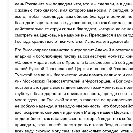
день Рождения мы подводим итог, что мы сделали, а в ден
с жизнью того святого, имя которого мы носим. И сегодня,
всего, чтобы Господь дал вам обилие благодати Божией, по
благодати заряжается все духовенство, это как бациллы, но
действительно те струи силы и благодати, которые дают на
смотреть на Церковь, на нашу жизнь. Преподнося вам сег
Господь хранил вас от всякого зла. Исполла эти деспота!».
Его Высокопреосвященство митрополит Алексий в ответном
епархии и боголюбивую паству за совместную молитву, хри
«Словом мира и любви о Христе, в благословенный сей ден
нашей Русской Православной Церкви и на нашей благосло
Тульской земле мы благочестно чтим память великого и св
лик Московских Первосвятителей и Чудотворцев, и Бог суд
пострига этот день иметь днём своего тезоименитства, пр
глубокую благодарность и признательность, прежде всего за
моего здесь, на Тульской земле, в качестве ее архипастыря
не робкую надежду, а твердую уверенность, что богусодейс
вас, искренних сыновей и дочерей Матери нашей Церкви, 
недостойного, как пастыря своего, который ведет не к себе
приводить, ведь на себя посмотришь и такая бездна всякого
всех веду, сколько могу сам, зная насколько отрадно, утеш