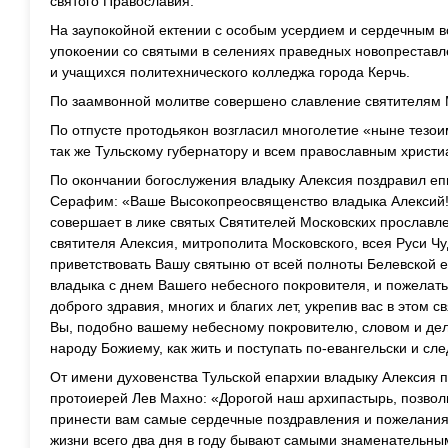
святого Православия.
На заупокойной ектении с особым усердием и сердечным 
упокоении со святыми в селениях праведных новопреставл
и учащихся политехнического колледжа города Керчь.
По заамвонной молитве совершено славление святителям 
По отпусте протодьякон возгласил многолетие «ныне тезо
так же Тульскому губернатору и всем православным христи
По окончании богослужения владыку Алексия поздравил еп
Серафим: «Ваше Высокопреосвященство владыка Алексий! 
совершает в лике святых Святителей Московских прославл
святителя Алексия, митрополита Московского, всея Руси Ч
приветствовать Вашу святыню от всей полноты Белевской е
владыка с днем Вашего небесного покровителя, и пожелат
доброго здравия, многих и благих лет, укрепив вас в этом 
Вы, подобно вашему небесному покровителю, словом и де
народу Божиему, как жить и поступать по-евангельски и сле
От имени духовенства Тульской епархии владыку Алексия 
протоиерей Лев Махно: «Дорогой наш архипастырь, позволь
принести вам самые сердечные поздравления и пожелания 
жизни всего два дня в году бывают самыми знаменательным