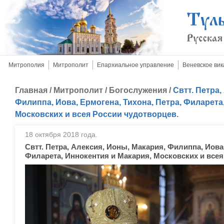
Митрополия
Митрополит
Епархиальное управление
Веневское вик
Главная
/
Митрополит
/
Богослужения
/
Свтт. Петра,
Филиппа, Иова, Ермогена, Тихона, Петра, Филарета
Московских и всея России чудотворцев.
18 октября 2018 года.
Свтт. Петра, Алексия, Ионы, Макария, Филиппа, Иова,
Филарета, Иннокентия и Макария, Московских и всея