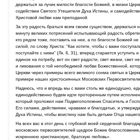
держаться за лучик милости благости Божией, в жизни Церк
содействии Святого Утешителя Духа Истины, и самодейст
Христовой любви нам преподаной.
За эту радость браться всем своим существом, держаться не
минуту великих потрясений испытывающий радость обретен
кто рядом тоже, поставить на нее, а по благости Божией не
силой, по слову Христа: “Как хотите, чтобы с вами поступа
поступайте с ними” (Лк. 6, 31), вперед старается уступить и
единое на потребу, вот он свет радости, свет жизни, свет 
и ликования о той непобедимой любви Божественной, кото
Церкви через примеры всего великого сонма святых в Церк
примере наших христосиянных Московских Первосвятителе
Надеюсь, что и впредь мы с вами столь же единодушно, е
единодейственно будем идти проторенным путем исполнен
который проложил нам Подвигоположник Спаситель и Госпо
Его силами, действиями, нравами и благодатью, и утверж
Духа Истины, чтобы воистину нам быть детьми Отца нашего
На всех вас в этот день с глубокой моей сердечной благод
московских первосвятителей щедрое Божие благословение,
искреннюю христианскую, братскую любовь».