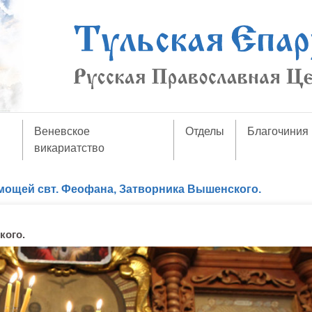
Веневское
Отделы
Благочиния
викариатство
мощей свт. Феофана, Затворника Вышенского.
кого.