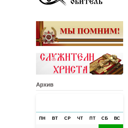
Архив
АВГУСТ 2026
«
»
ПН
ВТ
СР
ЧТ
ПТ
СБ
ВС