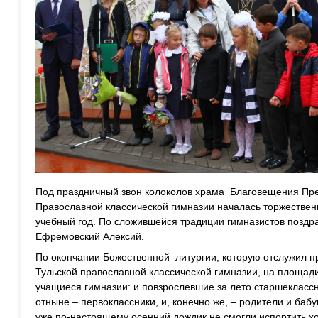
Под праздничный звон колоколов храма Благовещения Пре
Православной классической гимназии началась торжестве
учебный год. По сложившейся традиции гимназистов поздр
Ефремовский Алексий.
По окончании Божественной литургии, которую отслужил п
Тульской православной классической гимназии, на площад
учащиеся гимназии: и повзрослевшие за лето старшеклассн
отныне – первоклассники, и, конечно же, – родители и ба
уже по-настоящему осенний дождик не смогли испортить х