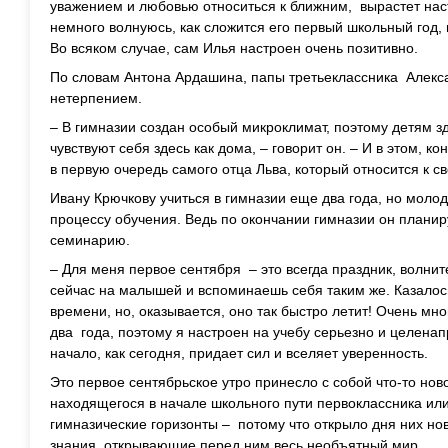
уважением и любовью относиться к ближним, вырастет на
немного волнуюсь, как сложится его первый школьный год, 
Во всяком случае, сам Илья настроен очень позитивно.
По словам Антона Ардашина, папы третьеклассника Алекса
нетерпением.
– В гимназии создан особый микроклимат, поэтому детям з
чувствуют себя здесь как дома, – говорит он. – И в этом, к
в первую очередь самого отца Льва, который относится к с
Ивану Крючкову учиться в гимназии еще два года, но молод
процессу обучения. Ведь по окончании гимназии он планир
семинарию.
– Для меня первое сентября – это всегда праздник, волни
сейчас на малышей и вспоминаешь себя таким же. Казалось
времени, но, оказывается, оно так быстро летит! Очень мно
два года, поэтому я настроен на учебу серьезно и целена
начало, как сегодня, придает сил и вселяет уверенность.
Это первое сентябрьское утро принесло с собой что-то нов
находящегося в начале школьного пути первоклассника ил
гимназические горизонты – потому что открыло дня них н
знания, открывающие перед ним весь необъятный мир.