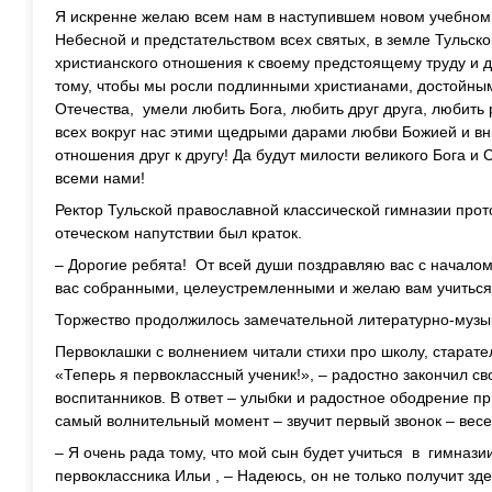
Я искренне желаю всем нам в наступившем новом учебном
Небесной и предстательством всех святых, в земле Тульско
христианского отношения к своему предстоящему труду и 
тому, чтобы мы росли подлинными христианами, достойны
Отечества, умели любить Бога, любить друг друга, любить 
всех вокруг нас этими щедрыми дарами любви Божией и вн
отношения друг к другу! Да будут милости великого Бога и
всеми нами!
Ректор Тульской православной классической гимназии про
отеческом напутствии был краток.
– Дорогие ребята! От всей души поздравляю вас с началом 
вас собранными, целеустремленными и желаю вам учиться т
Торжество продолжилось замечательной литературно-музы
Первоклашки с волнением читали стихи про школу, старате
«Теперь я первоклассный ученик!», – радостно закончил с
воспитанников. В ответ – улыбки и радостное ободрение п
самый волнительный момент – звучит первый звонок – весе
– Я очень рада тому, что мой сын будет учиться в гимнази
первоклассника Ильи , – Надеюсь, он не только получит зд