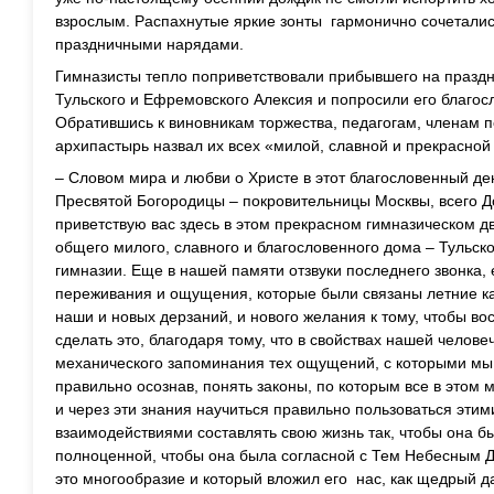
взрослым. Распахнутые яркие зонты гармонично сочетали
праздничными нарядами.
Гимназисты тепло поприветствовали прибывшего на празд
Тульского и Ефремовского Алексия и попросили его благос
Обратившись к виновникам торжества, педагогам, членам п
архипастырь назвал их всех «милой, славной и прекрасной
– Словом мира и любви о Христе в этот благословенный де
Пресвятой Богородицы – покровительницы Москвы, всего До
приветствую вас здесь в этом прекрасном гимназическом д
общего милого, славного и благословенного дома – Тульск
гимназии. Еще в нашей памяти отзвуки последнего звонка,
переживания и ощущения, которые были связаны летние ка
наши и новых дерзаний, и нового желания к тому, чтобы во
сделать это, благодаря тому, что в свойствах нашей челов
механического запоминания тех ощущений, с которыми мы в
правильно осознав, понять законы, по которым все в этом 
и через эти знания научиться правильно пользоваться эти
взаимодействиями составлять свою жизнь так, чтобы она б
полноценной, чтобы она была согласной с Тем Небесным Д
это многообразие и который вложил его нас, как щедрый 