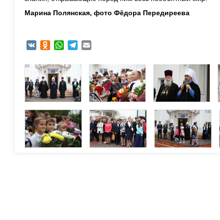
Марина Полянская, ф
ото Фёдора Передиреева
VK
Odnoklassniki
WhatsApp
Telegram
Email