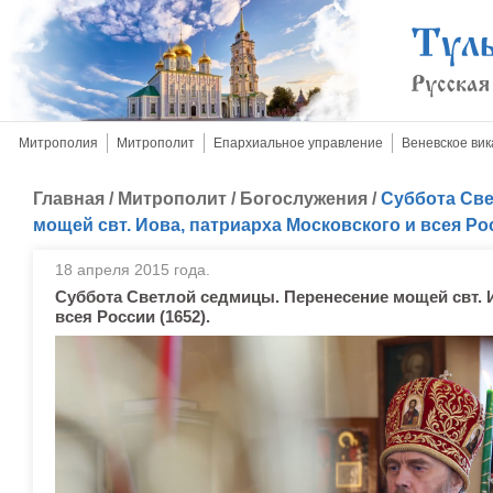
Митрополия
Митрополит
Епархиальное управление
Веневское вик
Главная
/
Митрополит
/
Богослужения
/
Суббота Све
мощей свт. Иова, патриарха Московского и всея Рос
18 апреля 2015 года.
Суббота Светлой седмицы. Перенесение мощей свт. И
всея России (1652).