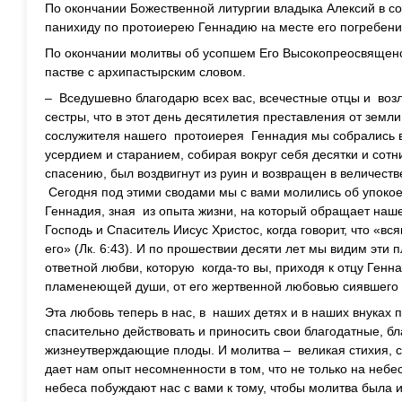
По окончании Божественной литургии владыка Алексий в с
панихиду по протоиерею Геннадию на месте его погребени
По окончании молитвы об усопшем Его Высокопреосвященст
пастве с архипастырским словом.
– Вседушевно благодарю всех вас, всечестные отцы и воз
сестры, что в этот день десятилетия преставления от земл
сослужителя нашего протоиерея Геннадия мы собрались в
усердием и старанием, собирая вокруг себя десятки и сот
спасению, был воздвигнут из руин и возвращен в величест
Сегодня под этими сводами мы с вами молились об упоко
Геннадия, зная из опыта жизни, на который обращает на
Господь и Спаситель Иисус Христос, когда говорит, что «вс
его» (Лк. 6:43). И по прошествии десяти лет мы видим эт
ответной любви, которую когда-то вы, приходя к отцу Генна
пламенеющей души, от его жертвенной любовью сиявшего 
Эта любовь теперь в нас, в наших детях и в наших внуках 
спасительно действовать и приносить свои благодатные, б
жизнеутверждающие плоды. И молитва – великая стихия, 
дает нам опыт несомненности в том, что не только на неб
небеса побуждают нас с вами к тому, чтобы молитва была 