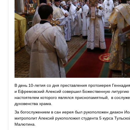
В день 10-летия со дня преставления протоиерея Геннадия
и Ефремовский Алексий совершил Божественную литургию в
настоятелем которого являлся приснопамятный, в сослуже
духовенства храма.
За богослужением в сан иерея был рукоположен диакон Иоа
митрополит Алексий рукоположил студента 5 курса Тульск
Малютина.