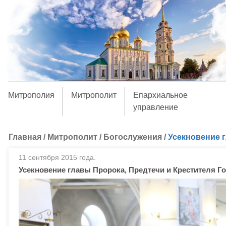
Митрополия
Митрополит
Епархиальное
управление
Главная
/
Митрополит
/
Богослужения
/
Усекновение г
11 сентября 2015 года.
Усекновение главы Пророка, Предтечи и Крестителя Г