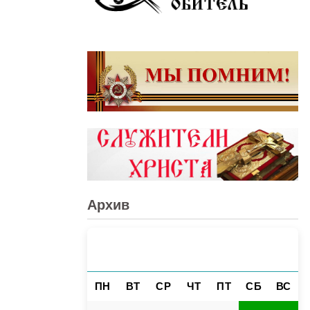
Архив
АВГУСТ 2026
«
»
ПН
ВТ
СР
ЧТ
ПТ
СБ
ВС