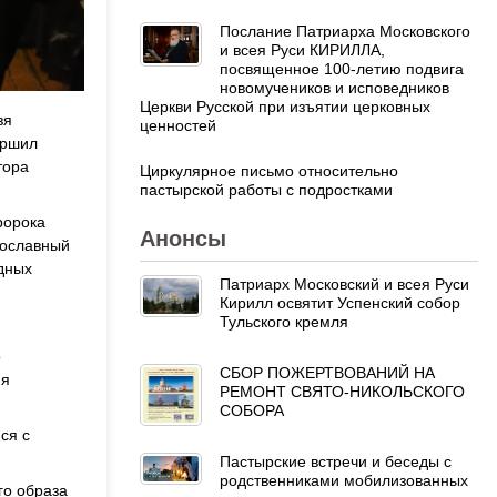
Послание Патриарха Московского
и всея Руси КИРИЛЛА,
посвященное 100-летию подвига
новомучеников и исповедников
Церкви Русской при изъятии церковных
зя
ценностей
ершил
тора
Циркулярное письмо относительно
пастырской работы с подростками
ророка
Анонсы
вославный
едных
Патриарх Московский и всея Руси
Кирилл освятит Успенский собор
Тульского кремля
о
СБОР ПОЖЕРТВОВАНИЙ НА
ня
РЕМОНТ СВЯТО-НИКОЛЬСКОГО
СОБОРА
ся с
Пастырские встречи и беседы с
родственниками мобилизованных
го образа