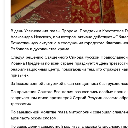
В день Усекновения главы Пророка, Предтечи и Крестителя Го
Александра Невского, при котором активно действует «Обще
Божественную литургию в сослужении городского благочинно
Рябовола и духовенства храма.
Следуя решению Священного Синода Русской Православной Це
Иоанна Предтечи по всей стране празднуется День трезвости
реабилитационный центр, помогающий тем, кто страждет най
привычек.
За Божественной литургией в сан священника был рукополож
По прочтении Святого Евангелия возносились особые прошен
запричастном стихе протоиерей Сергий Резухин огласил обр
трезвости».
По заамвонной молитве глава митрополии совершил славлен
архипастырским словом.
По завершении совместной молитвы владыка благословил пр