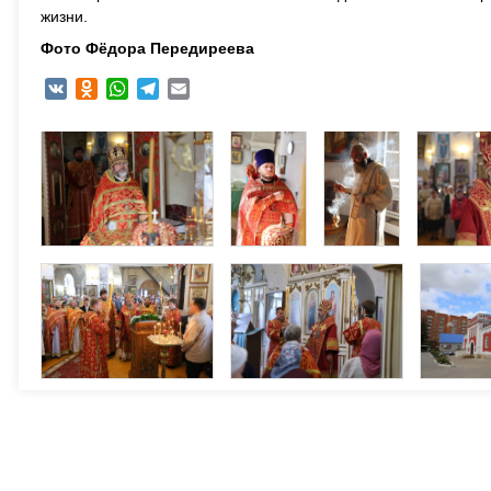
жизни.
Фото Фёдора Передиреева
VK
Odnoklassniki
WhatsApp
Telegram
Email