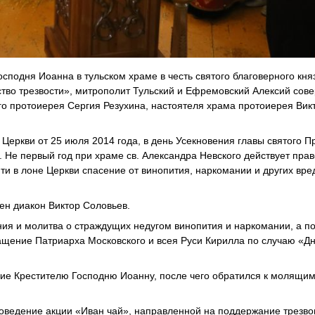
сподня Иоанна в тульском храме в честь святого благоверного кня
ство трезвости», митрополит Тульский и Ефремовский Алексий сов
го протоиерея Сергия Резухина, настоятеля храма протоиерея Вик
ркви от 25 июля 2014 года, в день Усекновения главы святого П
. Не первый год при храме св. Александра Невского действует пра
ти в лоне Церкви спасение от винопития, наркомании и других вр
ен диакон Виктор Соловьев.
ия и молитва о страждущих недугом винопития и наркомании, а п
ащение Патриарха Московского и всея Руси Кирилла по случаю «Д
ие Крестителю Господню Иоанну, после чего обратился к молящим
оведение акции «Иван чай», направленной на поддержание трезво