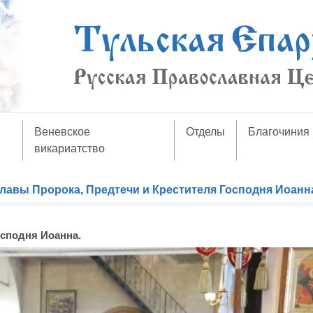
Веневское
Отделы
Благочиния
викариатство
лавы Пророка, Предтечи и Крестителя Господня Иоанн
осподня Иоанна.