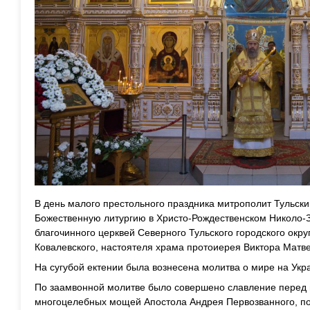
В день малого престольного праздника митрополит Тульск
Божественную литургию в Христо-Рождественском Николо-З
благочинного церквей Северного Тульского городского окр
Ковалевского, настоятеля храма протоиерея Виктора Матве
На сугубой ектении была вознесена молитва о мире на Укр
П
о заамвонной молитве было совершено славление перед 
многоцелебных мощей Апостола Андрея Первозванного, пос