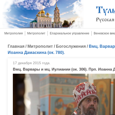
Митрополия
Митрополит
Епархиальное управление
Веневское вик
Главная
/
Митрополит
/
Богослужения
/
Вмц. Варвары
Иоанна Дамаскина (ок. 780).
17 декабря 2015 года.
Вмц. Варвары и мц. Иулиании (ок. 306). Прп. Иоанна Д