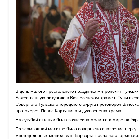
В день малого престольного праздника митрополит Тулськ
Божественную литургию в Вознесенском храме г. Тулы в со
Северного Тульского городского округа протоиерея Вячесл
протоиерея Павла Картушина и духовенства храма.
На сугубой ектении была вознесена молитва о мире на Укр
По заамвонной молитве было совершено славление перед и
многоцелебных мощей вмц. Варвары, после чего, архипаст