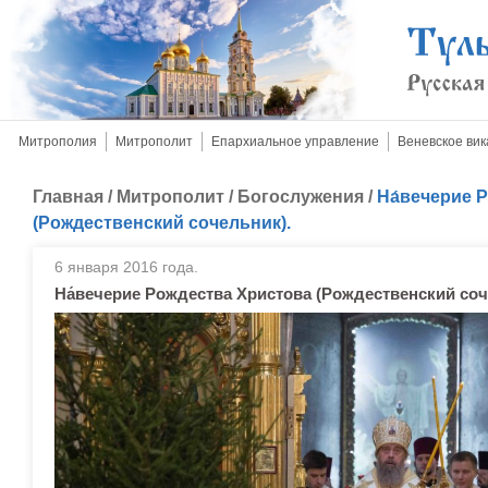
Митрополия
Митрополит
Епархиальное управление
Веневское вик
Главная
/
Митрополит
/
Богослужения
/
На́вечерие 
(Рождественский сочельник).
6 января 2016 года.
На́вечерие Рождества Христова (Рождественский соч