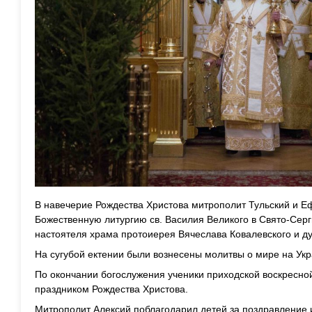
В навечерие Рождества Христова митрополит Тульский и 
Божественную литургию св. Василия Великого в Свято-Серг
настоятеля храма протоиерея Вячеслава Ковалевского и д
На сугубой ектении были вознесены молитвы о мире на Ук
По окончании богослужения ученики приходской воскресно
праздником Рождества Христова.
Митрополит Алексий поблагодарил детей за поздравление 