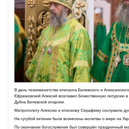
В день тезоименитства епископа Белевского и Алексинско
Ефремовский Алексий возглавил Божественную литургию в х
Дубна Белевской епархии.
Митрополиту Алексию и епискому Серафиму сослужили дух
На сугубой ектении были вознесены молитвы о мире на Ук
По окончании богослужения был совершён праздничный мол