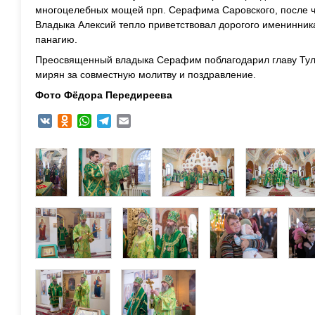
многоцелебных мощей прп. Серафима Саровского, после 
Владыка Алексий тепло приветствовал дорогого именинник
панагию.
Преосвященный владыка Серафим поблагодарил главу Туль
мирян за совместную молитву и поздравление.
Фото Фёдора Передиреева
VK
Odnoklassniki
WhatsApp
Telegram
Email