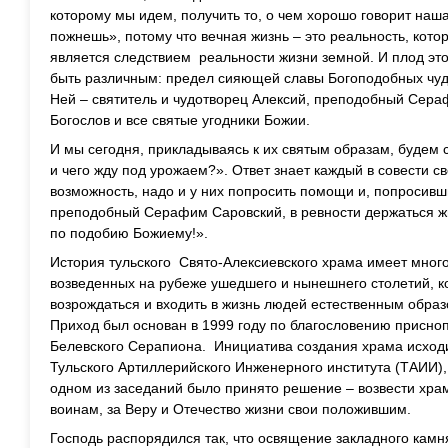
которому мы идем, получить то, о чем хорошо говорит наша
пожнешь», потому что вечная жизнь – это реальность, кото
является следствием реальности жизни земной. И плод этот,
быть различным: предел сияющей славы Богоподобных чуде
Ней – святитель и чудотворец Алексий, преподобный Сера
Богослов и все святые угодники Божии.
И мы сегодня, прикладываясь к их святым образам, будем с
и чего жду под урожаем?». Ответ знает каждый в совести сво
возможность, надо и у них попросить помощи и, попросивши
преподобный Серафим Саровский, в ревности держаться ж
по подобию Божиему!».
История тульского Свято-Алексиевского храма имеет много
возведенных на рубеже ушедшего и нынешнего столетий, к
возрождаться и входить в жизнь людей естественным образо
Приход был основан в 1999 году по благословению присно
Белевского Серапиона. Инициатива создания храма исхо
Тульского Артиллерийского Инженерного института (ТАИИ)
одном из заседаний было принято решение – возвести хр
воинам, за Веру и Отечество жизни свои положившим.
Господь распорядился так, что освящение закладного камн