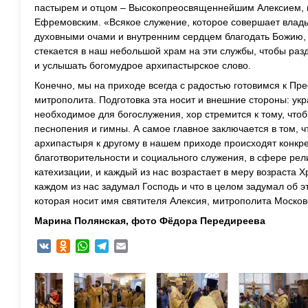
пастырем и отцом – Высокопреосвященнейшим Алексием, 
Ефремовским. «Всякое служение, которое совершает влады
духовными очами и внутренним сердцем благодать Божию,
стекается в наш небольшой храм на эти службы, чтобы раз
и услышать богомудрое архипастырское слово.
Конечно, мы на приходе всегда с радостью готовимся к Пре
митрополита. Подготовка эта носит и внешние стороны: укра
необходимое для богослужения, хор стремится к тому, что
песнопения и гимны. А самое главное заключается в том, чт
архипастыря к другому в нашем приходе происходят конкр
благотворительности и социального служения, в сфере рел
катехизации, и каждый из нас возрастает в меру возраста Х
каждом из нас задумал Господь и что в целом задумал об 
которая носит имя святителя Алексия, митрополита Москов
Марина Полянская, фото Фёдора Передиреева
VK
Odnoklassniki
WhatsApp
Telegram
Email