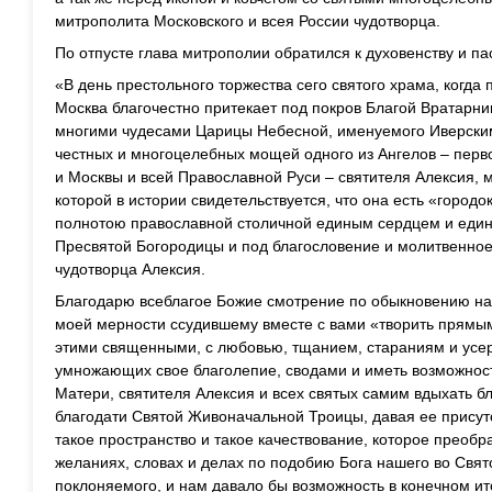
митрополита Московского и всея России чудотворца.
По отпусте глава митрополии обратился к духовенству и п
«В день престольного торжества сего святого храма, когд
Москва благочестно притекает под покров Благой Вратарн
многими чудесами Царицы Небесной, именуемого Иверским,
честных и многоцелебных мощей одного из Ангелов – перв
и Москвы и всей Православной Руси – святителя Алексия, м
которой в истории свидетельствуется, что она есть «городок
полнотою православной столичной единым сердцем и един
Пресвятой Богородицы и под благословение и молитвенное
чудотворца Алексия.
Благодарю всеблагое Божие смотрение по обыкновению на
моей мерности ссудившему вместе с вами «творить прямым
этими священными, с любовью, тщанием, стараниям и усер
умножающих свое благолепие, сводами и иметь возможност
Матери, святителя Алексия и всех святых самим вдыхать б
благодати Святой Живоначальной Троицы, давая ее присут
такое пространство и такое качествование, которое преоб
желаниях, словах и делах по подобию Бога нашего во Свят
поклоняемого, и нам давало бы возможность в конечном ито