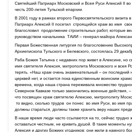
Святейший Патриарх Московский и Всея Руси Алексий II во
честь 200-летия Тульской епархии.
В 2001 году в рамках второго Первосвятительского визита
Патриарх Алексий II посетил строящийся храм во имя сво
благословил продолжение строительных работ, которые вел
руководством начальника ТАИИ – генерал-майора Алексан
Первая Божественная литургия по благословению Высоко
Архиепископа Тульского и Белевского, состоялась 29 декаб
Раба Божия Татьяна с недавних пор живет в Алексине, но 
имя святителя Алексия, митрополита Московского и всея Ро
терять. «Наш храм очень знаменательный – он последний 
церквей нет, и остается пока единственным воинским храм
времена, когда наша страна переживала множество труднос
Северном Кавказе только закончились военные действия, –
что посвящен храм святителю Алексию, митрополиту Моско
то видно, сколько трудов он понес во имя Руси, во имя пр
должны стараться, должны также хранить веру наших предк
В наше время люди часто ссылаются на то, сейчас трудно 
оставаться честным, не кривить душой. В такие моменты н
Алексия и других Божиих угодников: они жили в намного бо