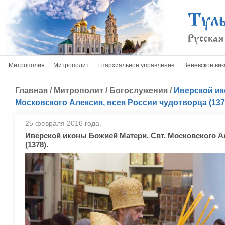
Митрополия
Митрополит
Епархиальное управление
Веневское вик
Главная
/
Митрополит
/
Богослужения
/
Иверской ик
Московского Алексия, всея России чудотворца (137
25 февраля 2016 года.
Иверской иконы Божией Матери. Свт. Московского А
(1378).