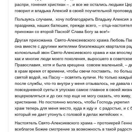
распри, гонения христиан – , и все же остались людьми Це
говорил и владыка Алексий в своей поучительной проповед
Пользуясь случаем, хочу поблагодарить Владыку Алексия за
праздника, наших батюшек, прежде всего, – отца-настоятеля
прихожан со второй Пасхой! Слава Богу за все!»
Другая прихожанка Свято-Алексеевского храма Любовь Па
она вместе с другими жителями близлежащих кварталов ра
колокольный звон Свято-Алексиевского храма и как впослед
как и многие люди моего поколения, выросшего в советское
Православия, хотя и была крещена совсем маленькой, – д
в храм время от времени, чтобы свечи поставить, по боль
святой водой, на Пасху – освятить куличи. Но только кажды
после службы, что-то внутри у меня отзывалось, не давала 
повседневной суеты я упускаю самое главное в своей жизн
воцерковляться и до сих пор еще не могу сказать, что живу
христианке. Но постоянно молюсь, чтобы Господь укрепил 
храм теперь для меня место, куда я иду и с радостью, и с
который не дает утонуть с головой в делах житейских ».
Настоятель Свято-Алексиевского храма – протоиерей Генн
всеблагое Божие смотрение за возможность в такой радост