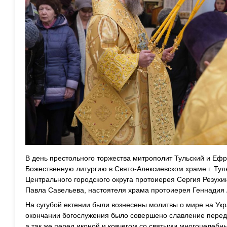
В день престольного торжества митрополит Тульский и Еф
Божественную литургию в Свято-Алексиевском храме г. Тул
Центрального городского округа протоиерея Сергия Резухи
Павла Савельева, настоятеля храма протоиерея Геннадия 
На сугубой ектении были вознесены молитвы о мире на Ук
окончании богослужения было совершено славление перед
а так же перед иконой и ковчегом со святыми многоцелеб