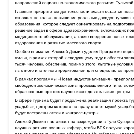
направлений социально-экономического развития Тульской
Главным приоритетом деятельсности власти остается повы
означает не только повышение реальных доходов туляков, 
образования, которое следует ориентировать на подготовк
решение задач в сфере здравоохранения, включающих пов
медицинского обслуживания, а также внедрение новых техн
оздоровления и развитие массового спорта.
Особое внимание Алексей Дюмин уделил Программе пересе
жилья, в рамках которой к следующему году в области зап
тысяч человек, обеспечив, помимо этого, льготные условия
льготного ипотечного кредитования для специалистов пр
В рамках программы «Новая индустриализация» предполага
свободной экономической зоны промышленного типа, вкл
образованные при них научно-исследовательские центры.
В сфере туризма будет продолжена реализация проекта тур
усадьбы», центром которого по праву станет музей-усадьб
будут построены отели и конгресс-центры.
Алексей Дюмин настаивает на возрождении в Туле Суворов
научных рот или военных кафедр, чтобы ВПК получал хоро
региона отметил, что уже обратился в Минобороны и пред