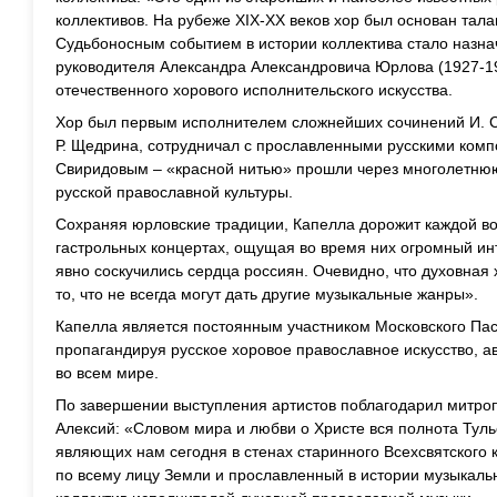
коллективов. На рубеже XIX-XX веков хор был основан та
Судьбоносным событием в истории коллектива стало назна
руководителя Александра Александровича Юрлова (1927-19
отечественного хорового исполнительского искусства.
Хор был первым исполнителем сложнейших сочинений И. Ст
Р. Щедрина, сотрудничал с прославленными русскими компо
Свиридовым – «красной нитью» прошли через многолетню
русской православной культуры.
Сохраняя юрловские традиции, Капелла дорожит каждой во
гастрольных концертах, ощущая во время них огромный инт
явно соскучились сердца россиян. Очевидно, что духовная
то, что не всегда могут дать другие музыкальные жанры».
Капелла является постоянным участником Московского Па
пропагандируя русское хоровое православное искусство, а
во всем мире.
По завершении выступления артистов поблагодарил митро
Алексий: «Словом мира и любви о Христе вся полнота Туль
являющих нам сегодня в стенах старинного Всехсвятского
по всему лицу Земли и прославленный в истории музыкаль