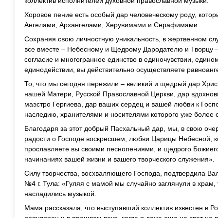
коллектив исполнителей духовной православной музыки.
Хоровое пение есть особый дар человеческому роду, котор
Ангелами, Архангелами, Херувимами и Серафимами.
Сохраняя свою личностную уникальность, в жертвенном слу
все вместе – Небесному и Щедрому Дародателю и Творцу –
согласие и многогранное единство в единочувствии, един
единодействии, вы действительно осуществляете равноанг
То, что мы сегодня пережили – великий и щедрый дар Хрис
нашей Матери, Русской Православной Церкви, дар вдохно
маэстро Гергиева, дар ваших сердец и вашей любви к Госп
наследию, хранителями и носителями которого уже более с
Благодаря за этот добрый Пасхальный дар, мы, в свою оч
радости о Господе воскресшем, любви Царицы Небесной, к
прославляете вы своими песнопениями, и щедрого Божиего
начинаниях вашей жизни и вашего творческого служения».
Силу творчества, восхваляющего Господа, подтвердила В
№4 г. Тула: «Гуляя с мамой мы случайно заглянули в храм, 
насладились музыкой.
Мама рассказала, что выступавший коллектив известен в Ро
популярен и в прошлом веке, когда я даже еще на свет не 