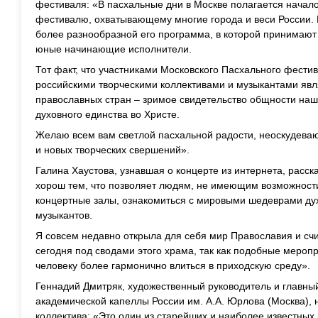
фестиваля: «В пасхальные дни в Москве полагается нача
фестивалю, охватывающему многие города и веси России. Г
более разнообразной его программа, в которой принимают 
юные начинающие исполнители.
Тот факт, что участниками Московского Пасхального фести
российскими творческими коллективами и музыкантами явл
православных стран – зримое свидетельство общности наш
духовного единства во Христе.
Желаю всем вам светлой пасхальной радости, неоскудева
и новых творческих свершений».
Галина Хаустова, узнавшая о концерте из интернета, расс
хорош тем, что позволяет людям, не имеющим возможности
концертные залы, ознакомиться с мировыми шедеврами ду
музыкантов.
Я совсем недавно открыла для себя мир Православия и счи
сегодня под сводами этого храма, так как подобные меро
человеку более гармонично влиться в приходскую среду».
Геннадий Дмитряк, художественный руководитель и главны
академической капеллы России им. А.А. Юрлова (Москва),
коллектива: «Это один из старейших и наиболее известных