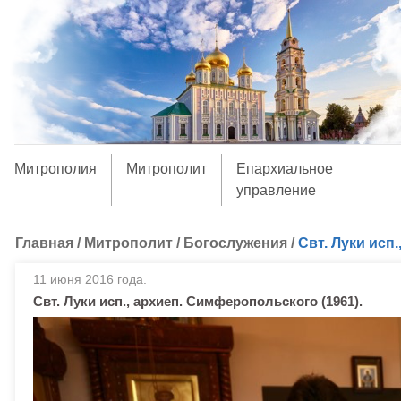
Митрополия
Митрополит
Епархиальное
управление
Главная
/
Митрополит
/
Богослужения
/
Свт. Луки исп
11 июня 2016 года.
Свт. Луки исп., архиеп. Симферопольского (1961).