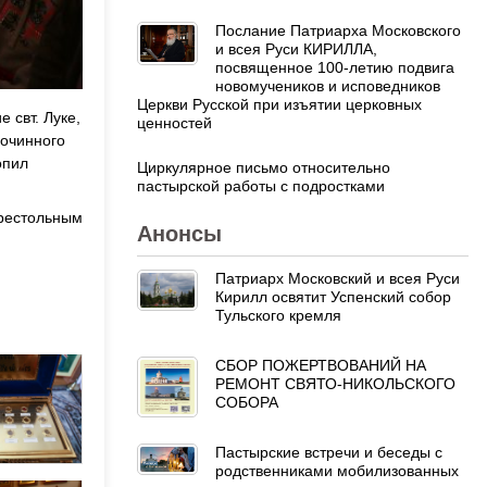
Послание Патриарха Московского
и всея Руси КИРИЛЛА,
посвященное 100-летию подвига
новомучеников и исповедников
Церкви Русской при изъятии церковных
 свт. Луке,
ценностей
гочинного
опил
Циркулярное письмо относительно
пастырской работы с подростками
престольным
Анонсы
Патриарх Московский и всея Руси
Кирилл освятит Успенский собор
Тульского кремля
СБОР ПОЖЕРТВОВАНИЙ НА
РЕМОНТ СВЯТО-НИКОЛЬСКОГО
СОБОРА
Пастырские встречи и беседы с
родственниками мобилизованных