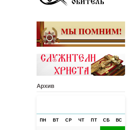
Архив
АВГУСТ 2026
«
»
ПН
ВТ
СР
ЧТ
ПТ
СБ
ВС