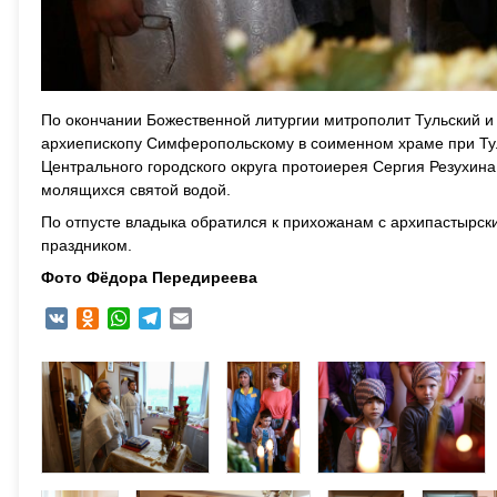
По окончании Божественной литургии митрополит Тульский и
архиепископу Симферопольскому в соименном храме при Тул
Центрального городского округа протоиерея Сергия Резухина
молящихся святой водой.
По отпусте владыка обратился к прихожанам с архипастырск
праздником.
Фото Фёдора Передиреева
VK
Odnoklassniki
WhatsApp
Telegram
Email