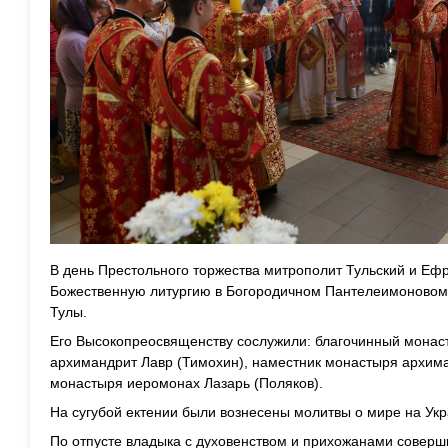
В день Престольного торжества митрополит Тульский и Еф
Божественную литургию в Богородичном Пантелеимоновом
Тулы.
Его Высокопреосвященству сослужили: благочинный монас
архимандрит Лавр (Тимохин), наместник монастыря архима
монастыря иеромонах Лазарь (Поляков).
На сугубой ектении были вознесены молитвы о мире на Ук
По отпусте владыка с духовенством и прихожанами соверш