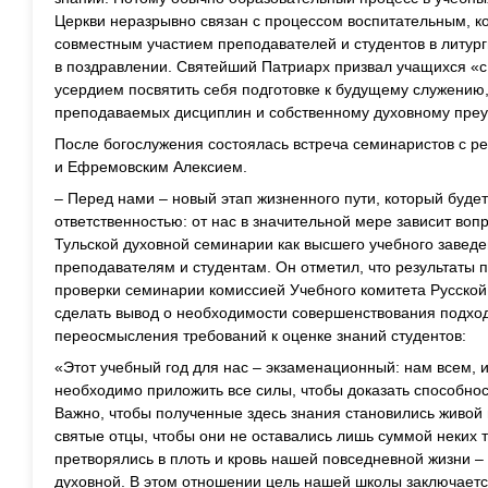
Церкви неразрывно связан с процессом воспитательным, к
совместным участием преподавателей и студентов в литург
в поздравлении. Святейший Патриарх призвал учащихся «с
усердием посвятить себя подготовке к будущему служению,
преподаваемых дисциплин и собственному духовному пре
После богослужения состоялась встреча семинаристов с р
и Ефремовским Алексием.
– Перед нами – новый этап жизненного пути, который буд
ответственностью: от нас в значительной мере зависит во
Тульской духовной семинарии как высшего учебного заведе
преподавателям и студентам. Он отметил, что результаты
проверки семинарии комиссией Учебного комитета Русской
сделать вывод о необходимости совершенствования подход
переосмысления требований к оценке знаний студентов:
«Этот учебный год для нас – экзаменационный: нам всем, 
необходимо приложить все силы, чтобы доказать способно
Важно, чтобы полученные здесь знания становились живой 
святые отцы, чтобы они не оставались лишь суммой неких 
претворялись в плоть и кровь нашей повседневной жизни – 
духовной. В этом отношении цель нашей школы заключается