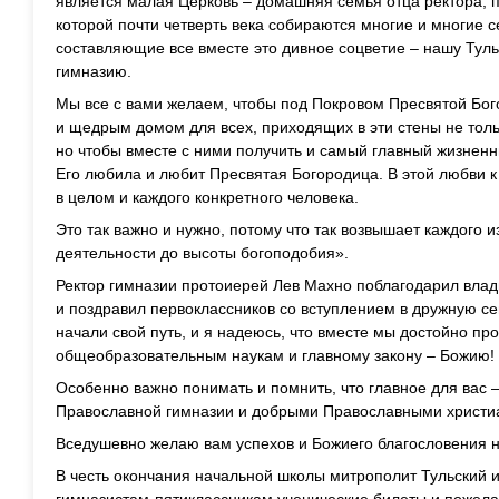
является малая Церковь – домашняя семья отца ректора, п
которой почти четверть века собираются многие и многие 
составляющие все вместе это дивное соцветие – нашу Тул
гимназию.
Мы все с вами желаем, чтобы под Покровом Пресвятой Бо
и щедрым домом для всех, приходящих в эти стены не толь
но чтобы вместе с ними получить и самый главный жизненны
Его любила и любит Пресвятая Богородица. В этой любви к
в целом и каждого конкретного человека.
Это так важно и нужно, потому что так возвышает каждого и
деятельности до высоты богоподобия».
Ректор гимназии протоиерей Лев Махно поблагодарил влады
и поздравил первоклассников со вступлением в дружную с
начали свой путь, и я надеюсь, что вместе мы достойно п
общеобразовательным наукам и главному закону – Божию!
Особенно важно понимать и помнить, что главное для вас 
Православной гимназии и добрыми Православными христи
Вседушевно желаю вам успехов и Божиего благословения 
В честь окончания начальной школы митрополит Тульский 
гимназистам-пятиклассникам ученические билеты и пожел