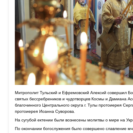
Митрополит Тульский и Ефремовский Алексий совершил Бо
святых бессребреников и чудотворцев Космы и Дамиана Ас
благочинного Центрального округа г. Тулы протоиерея Серг
протоиерея Иоанна Суворова.
На сугубой ектении были вознесены молитвы о мире на Ук
По окончании богослужения было совершено славление мчч