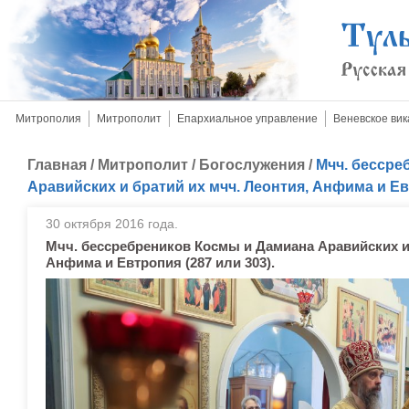
Митрополия
Митрополит
Епархиальное управление
Веневское вик
Главная
/
Митрополит
/
Богослужения
/
Мчч. бессре
Аравийских и братий их мчч. Леонтия, Анфима и Евт
30 октября 2016 года.
Мчч. бессребреников Космы и Дамиана Аравийских и 
Анфима и Евтропия (287 или 303).