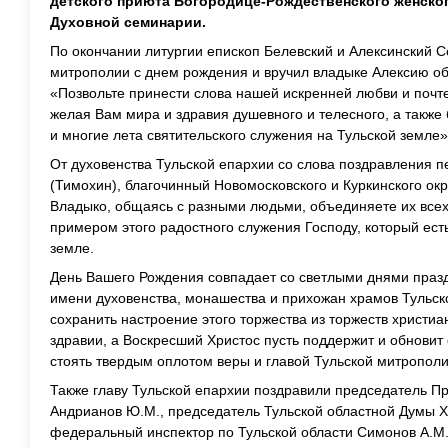
детского приюта Богородице-Рождественского женско
Духовной семинарии.
По окончании литургии епископ Белевский и Алексинский 
митрополии с днем рождения и вручил владыке Алексию о
«Позвольте принести слова нашей искренней любви и почт
желая Вам мира и здравия душевного и телесного, а также
и многие лета святительского служения на Тульской земле»
От духовенства Тульской епархии со слова поздравления 
(Тимохин), благочинный Новомосковского и Куркинского окру
Владыко, общаясь с разными людьми, объединяете их всех
примером этого радостного служения Господу, который есть
земле.
День Вашего Рождения совпадает со светлыми днями празд
имени духовенства, монашества и прихожан храмов Тульс
сохранить настроение этого торжества из торжеств христиа
здравии, а Воскресший Христос пусть поддержит и обновит 
стоять твердым оплотом веры и главой Тульской митрополи
Также главу Тульской епархии поздравили председатель Пр
Андрианов Ю.М., председатель Тульской областной Думы Х
федеральный инспектор по Тульской области Симонов А.М.