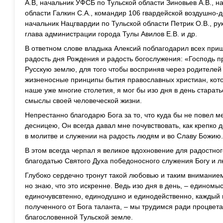
А.В, начальник УФСБ по Тульской области Зиновьев А.В., 
области Галкин С.А., командир 106 гвардейской воздушно-д
начальник Нацгвардии по Тульской области Петрик О.В., ру
глава администрации города Тулы Авилов Е.В. и др.
В ответном слове владыка Алексий поблагодарил всех при
радость дня Рождения и радость богослужения: «Господь 
Русскую землю, для того чтобы восприняв через родителей 
жизненосные принципы бытия православных христиан, кот
наше уже многие столетия, я мог бы изо дня в день старат
смыслы своей человеческой жизни.
Непрестанно благодарю Бога за то, что куда бы не повел 
десницею, Он всегда давал мне почувствовать, как крепко 
в молитве и служении на радость людям и во Славу Божию.
В этом всегда черпал я великое вдохновение для радостног
благодатью Святого Духа победоносного служения Богу и 
Глубоко сердечно тронут такой любовью и таким вниманием
но знаю, что это искренне. Ведь изо дня в день, – едином
единочувсвтенно, единодушно и единодейственно, каждый 
полученного от Бога таланта, – мы трудимся ради процве
благословенной Тульской земле.