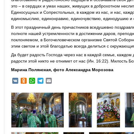
это – в сердцах и умах наших, живущих в доброхотном несл
Единосущных и Сопрестольных, в каждом из нас, и нас, каждо
единомыслию, единонравию, единочувствию, единодушию и е
В этот праздничный день причастников вседушевно поздравл
полноте нашей устремленности в достижении даров, препод
поклоняемом, в Богочеловеческом организме Святой Соборно
этим светом и этой благодатью всегда делиться с окружающи
Да будет радость Господа через нас в каждой семье, каждом 
радости этой никто не отнимет от нас (Ин. 16:22). Милость Б
Марина Полянская, фото Александра Морозова
VK
Odnoklassniki
WhatsApp
Telegram
Email