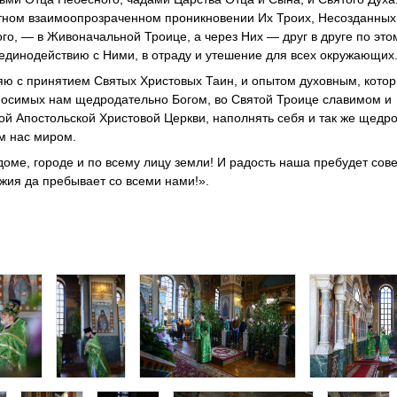
итном взаимоопрозраченном проникновении Их Троих, Несозданных
го, — в Живоначальной Троице, а через Них — друг в друге по это
динодействию с Ними, в отраду и утешение для всех окружающих
яю с принятием Святых Христовых Таин, и опытом духовным, котор
носимых нам щедродательно Богом, во Святой Троице славимом и
й Апостольской Христовой Церкви, наполнять себя и так же щедр
м нас миром.
доме, городе и по всему лицу земли! И радость наша пребудет сов
ожия да пребывает со всеми нами!».