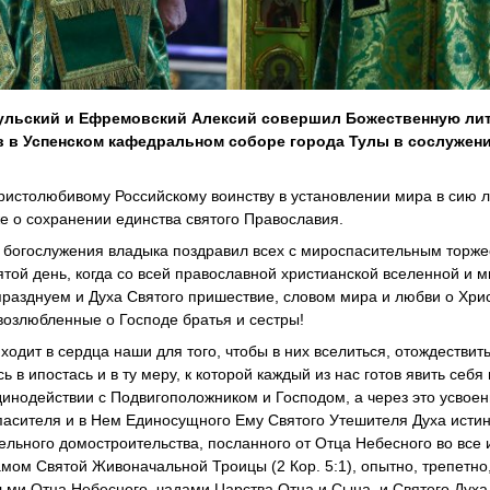
Тульский и Ефремовский Алексий совершил Божественную ли
 в Успенском кафедральном соборе города Тулы в сослужен
ристолюбивому Российскому воинству в установлении мира в сию 
же о сохранении единства святого Православия.
 богослужения владыка поздравил всех с мироспасительным торже
той день, когда со всей православной христианской вселенной и м
разднуем и Духа Святого пришествие, словом мира и любви о Хри
 возлюбленные о Господе братья и сестры!
дит в сердца наши для того, чтобы в них вселиться, отождествит
 ипостась и в ту меру, к которой каждый из нас готов явить себя 
инодействии с Подвигоположником и Господом, а через это усвоен
пасителя и в Нем Единосущного Ему Святого Утешителя Духа истин
льного домостроительства, посланного от Отца Небесного во все
мом Святой Живоначальной Троицы (2 Кор. 5:1), опытно, трепетно
ьми Отца Небесного, чадами Царства Отца и Сына, и Святого Духа