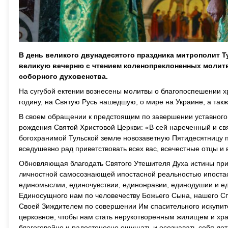
В день великого двунадесятого праздника митрополит 
великую вечерню с чтением коленопреклоненных молитв
соборного духовенства.
На сугубой ектении вознесены молитвы о благопоспешении х
годину, на Святую Русь нашедшую, о мире на Украине, а так
В своем обращении к предстоящим по завершении уставного
рождения Святой Христовой Церкви: «В сей нареченный и свя
богохранимой Тульской земле новозаветную Пятидесятницу п
вседушевно рад приветствовать всех вас, всечестные отцы и
Обновляющая благодать Святого Утешителя Духа истины прихо
личностной самосознающей ипостасной реальностью ипостась в
единомыслии, единочувствии, единонравии, единодушии и ед
Единосущного нам по человечеству Божьего Сына, нашего С
Своей Зиждителем по совершении Им спасительного искупите
церковное, чтобы нам стать нерукотворенным жилищем и хра
благоговейно и радостоносно ощущать и осознавать себя дет