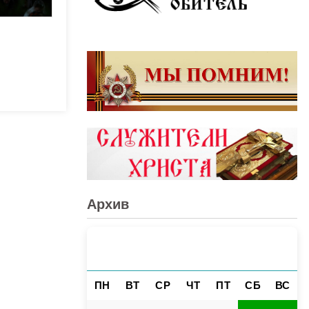
Архив
АВГУСТ 2026
«
»
ПН
ВТ
СР
ЧТ
ПТ
СБ
ВС