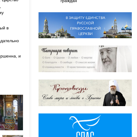
граждан
,
му
.
ый в
одательно
ершенна, и