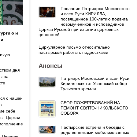
Послание Патриарха Московского
и всея Руси КИРИЛЛА,
посвященное 100-летию подвига
новомучеников и исповедников
Церкви Русской при изъятии церковных
тургию и
ценностей
ии
Циркулярное письмо относительно
пастырской работы с подростками
лихую
Анонсы
ством дня
ы на
Патриарх Московский и всея Руси
сте
Кирилл освятит Успенский собор
Тульского кремля
ься с нашей
СБОР ПОЖЕРТВОВАНИЙ НА
в
РЕМОНТ СВЯТО-НИКОЛЬСКОГО
ие себе
СОБОРА
ы, Церкви
 исполнение
Пастырские встречи и беседы с
,
родственниками мобилизованных
. Царство