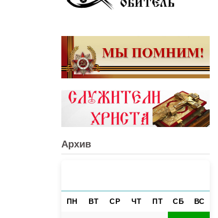
Архив
АВГУСТ 2026
«
»
ПН
ВТ
СР
ЧТ
ПТ
СБ
ВС