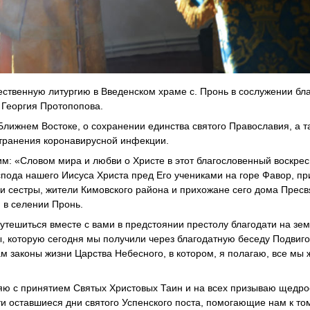
ственную литургию в Введенском храме с. Пронь в сослужении бл
 Георгия Протопопова.
Ближнем Востоке, о сохранении единства святого Православия, а т
странения коронавирусной инфекции.
м: «Словом мира и любви о Христе в этот благословенный воскре
ода нашего Иисуса Христа пред Его учениками на горе Фавор, пр
 и сестры, жители Кимовского района и прихожане сего дома Пресв
в селении Пронь.
утешиться вместе с вами в предстоянии престолу благодати на зе
, которую сегодня мы получили через благодатную беседу Подвиг
м законы жизни Царства Небесного, в котором, я полагаю, все мы
ляю с принятием Святых Христовых Таин и на всех призываю щедр
и оставшиеся дни святого Успенского поста, помогающие нам к том