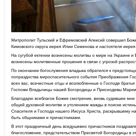
Митрополит Тульский и Ефремовский Алексий совершил Боже
Кимовского округа иерея Илии Семенова и настоятеля иерея
На сугубой ектении вознесены молитвы о мире на Украине и 
вознесены молитвенные прошения в связи с угрозой распро
По окончании богослужения владыка обратился к предстоящи
попразднства мироспасительного события Преображения Госп
всех вас, всечестные отцы и возлюбленные о Господе братья
Госпожи Владычицы нашей Богородицы и Приснодевы Марии 
Благодарю всеблагое Божие смотрение, вновь судившее мне 
общей духовной молитве и утолением жажды в поиске истины
Спасителя и Господа нашего Иисуса Христа, раскрывшему на
быть общниками и причастниками.
В этот праздничный день вседушевно причастников поздрав
благословение, предстательством Пресвятой Богородицы в эт