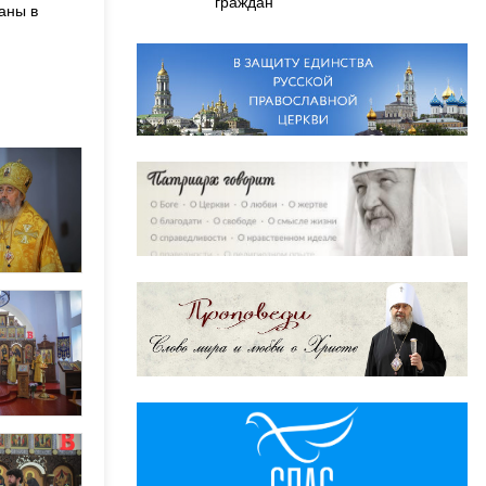
граждан
аны в