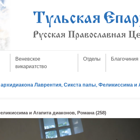
Веневское
Отделы
Благочиния
викариатство
 архидиакона Лаврентия, Сикста папы, Феликиссима и 
еликиссима и Агапита диаконов, Романа (258)