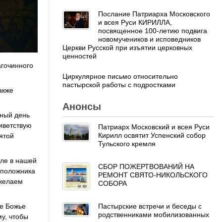
Послание Патриарха Московского
и всея Руси КИРИЛЛА,
посвященное 100-летию подвига
новомучеников и исповедников
Церкви Русской при изъятии церковных
ценностей
агочинного
Циркулярное письмо относительно
пастырской работы с подростками
акже
Анонсы
сный день
иветствую
Патриарх Московский и всея Руси
Кирилл освятит Успенский собор
ятой
Тульского кремля
мле в нашей
СБОР ПОЖЕРТВОВАНИЙ НА
оположника
РЕМОНТ СВЯТО-НИКОЛЬСКОГО
 желаем
СОБОРА
ое Божье
Пастырские встречи и беседы с
родственниками мобилизованных
у, чтобы