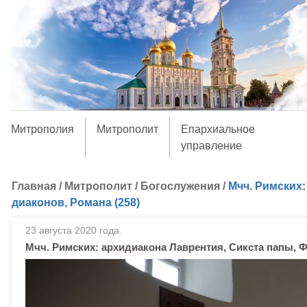
Митрополия
Митрополит
Епархиальное
управление
Главная
/
Митрополит
/
Богослужения
/
Мчч. Римских:
диаконов, Романа (258)
23 августа 2020 года.
Мчч. Римских: архидиакона Лаврентия, Сикста папы, Ф