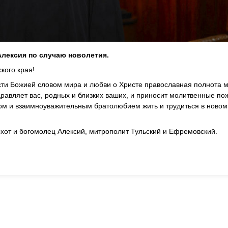
лексия по случаю новолетия.
кого края!
сти Божией словом мира и любви о Христе православная полнота 
равляет вас, родных и близких ваших, и приносит молитвенные по
м и взаимноуважительным братолюбием жить и трудиться в новом 
от и богомолец Алексий, митрополит Тульский и Ефремовский.