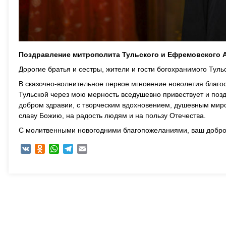
Поздравление митрополита Тульского и Ефремовского А
Дорогие братья и сестры, жители и гости богохранимого Тульс
В сказочно-волнительное первое мгновение новолетия благо
Тульской через мою мерность вседушевно привествует и позд
добром здравии, с творческим вдохновением, душевным миро
славу Божию, на радость людям и на пользу Отечества.
С молитвенными новогодними благопожеланиями, ваш доброх
VK
Odnoklassniki
WhatsApp
Telegram
Email