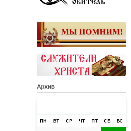
Архив
АВГУСТ 2026
«
»
ПН
ВТ
СР
ЧТ
ПТ
СБ
ВС