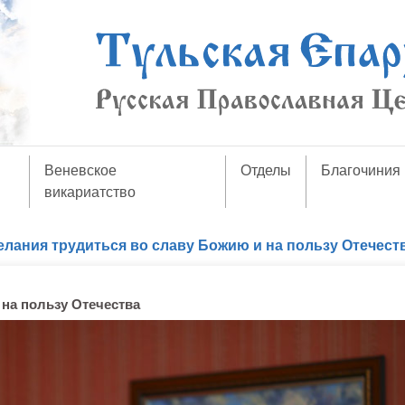
Веневское
Отделы
Благочиния
викариатство
лания трудиться во славу Божию и на пользу Отечест
на пользу Отечества