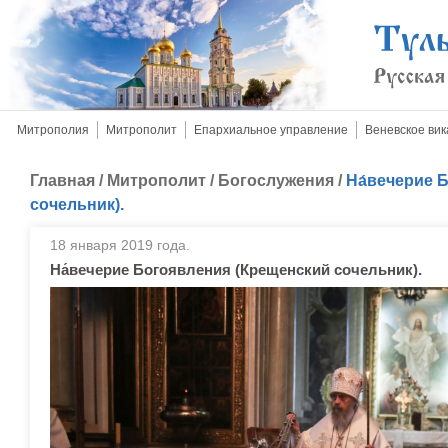
Митрополия
Митрополит
Епархиальное управление
Веневское вик
Главная
/
Митрополит
/
Богослужения
/
На́вечерие 
сочельник).
18 января 2019 года.
На́вечерие Богоявления (Крещенский сочельник).