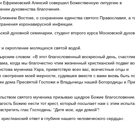
й и Ефремовский Алексий совершил Божественную литургию в
ении духовенства благочиния.
Ближнем Востоке, о сохранении единства святого Православия, а т
странения коронавирусной инфекции.
ской духовной семинарии, студент второго курса Московской духо
 и окропление молящихся святой водой.
ырским словом: «В этот благословенный воскресный день, счастли
ама, когда мы благочестно чтим жизненный христианский подвиг в
стова мученика Уара, приветствую всех вас, всечестные отцы и
е смотрение моей мерности, судившее вместе с вами вновь быть п
ми дома Пресвятой Госпожи и Владычицы нашей Богородицы и Пр
ельством святого мученика призываю щедрое Божие благословение,
агость Божию нести тот крест, который посылает нам с этим испыт
стретить глас Господень: “Дитя мое, иди домой”!
 христианский ответ в глубине нашего человеческого сердца».