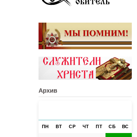
Архив
АВГУСТ 2026
«
»
ПН
ВТ
СР
ЧТ
ПТ
СБ
ВС