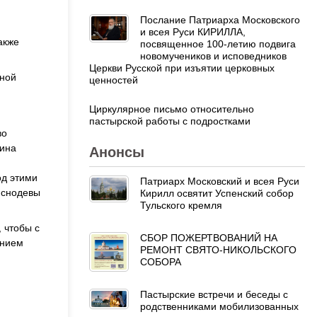
Послание Патриарха Московского
и всея Руси КИРИЛЛА,
акже
посвященное 100-летию подвига
новомучеников и исповедников
Церкви Русской при изъятии церковных
вной
ценностей
Циркулярное письмо относительно
пастырской работы с подростками
во
оина
Анонсы
од этими
Патриарх Московский и всея Руси
иснодевы
Кирилл освятит Успенский собор
Тульского кремля
 чтобы с
СБОР ПОЖЕРТВОВАНИЙ НА
анием
РЕМОНТ СВЯТО-НИКОЛЬСКОГО
СОБОРА
Пастырские встречи и беседы с
родственниками мобилизованных