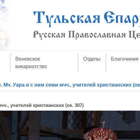
Веневское
Отделы
Благочиния
викариатство
 Мч. Уара и с ним семи мчч., учителей христианских (ок.
чч., учителей христианских (ок. 307)