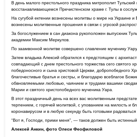
В день малого престольного праздника митрополит Тульски
восстанавливающемся Пречистенском храме г. Тулы в сослуж
На сугубой ектении вознесены молитвы о мире на Украине и 
вознесены молитвенные прошения в связи с угрозой распро
За богослужением в сан диакона рукоположен выпускник Туль
академии Максим Меркулов.
По заамвонной молитве совершено славление мученику Уару
Затем владыка Алексий обратился к предстоящим с архипаст
совпадающий с днем престольного торжества сего святого хр
победоносного и сына христовой Церкви, добропобедного Хри
благочестивые братья и сестры, и благодарю всеблагое Божи
обвновляемыми любовью, чаянием и трудами вашими свода
Марии и святого христопобедного мученика Уара.
В этот праздничный день на всех вас молитвенным предстат
терпением, с горячей молитвой, с упованием на милость и бл
коронавирусом и в любую секунду быть готовыми радоваться в
“Вот я, Господи, прими меня”, — таков должен быть истинный
Алексей Анкин, фото Олеси Феофиловой