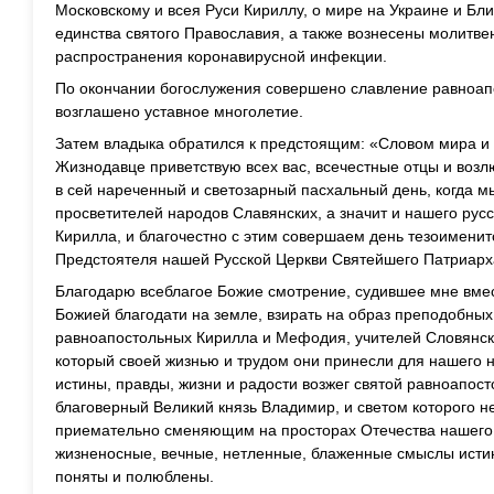
Московскому и всея Руси Кириллу, о мире на Украине и Бл
единства святого Православия, а также вознесены молитве
распространения коронавирусной инфекции.
По окончании богослужения совершено славление равноа
возглашено уставное многолетие.
Затем владыка обратился к предстоящим: «Словом мира и
Жизнодавце приветствую всех вас, всечестные отцы и возл
в сей нареченный и светозарный пасхальный день, когда 
просветителей народов Славянских, а значит и нашего рус
Кирилла, и благочестно с этим совершаем день тезоименит
Предстоятеля нашей Русской Церкви Святейшего Патриарха
Благодарю всеблагое Божие смотрение, судившее мне вмес
Божией благодати на земле, взирать на образ преподобны
равноапостольных Кирилла и Мефодия, учителей Словянски
который своей жизнью и трудом они принесли для нашего н
истины, правды, жизни и радости возжег святой равноапост
благоверный Великий князь Владимир, и светом которого не
приемательно сменяющим на просторах Отечества нашего
жизненосные, вечные, нетленные, блаженные смыслы исти
поняты и полюблены.