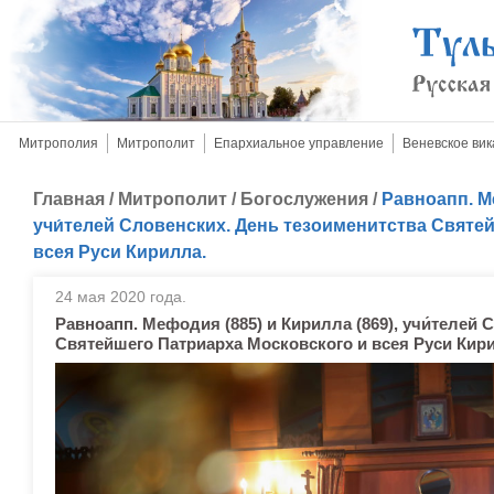
Митрополия
Митрополит
Епархиальное управление
Веневское вик
Главная
/
Митрополит
/
Богослужения
/
Равноапп. Ме
учи́телей Словенских. День тезоименитства Святе
всея Руси Кирилла.
24 мая 2020 года.
Равноапп. Мефодия (885) и Кирилла (869), учи́телей
Святейшего Патриарха Московского и всея Руси Кир