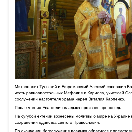
Митрополит Тульский и Ефремовский Алексий совершил Бо
честь равноапостольных Мефодия и Кирилла, учителей Сло
сослужении настоятеля храма иерея Виталия Карпенко.
После чтения Евангелия владыка произнес проповедь.
На сугубой ектении вознесены молитвы о мире на Украине 
сохранении единства святого Православия.
По окончании богослужения владыка обратился к предстоя