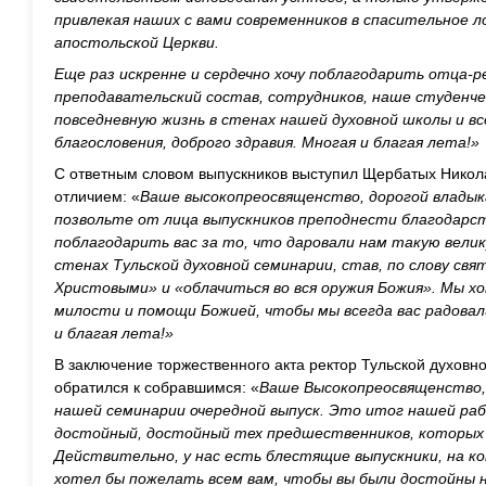
привлекая наших с вами современников в спасительное л
апостольской Церкви.
Еще раз искренне и сердечно хочу поблагодарить отца-р
преподавательский состав, сотрудников, наше студенче
повседневную жизнь в стенах нашей духовной школы и в
благословения, доброго здравия. Многая и благая лета!»
С ответным словом выпускников выступил Щербатых Никол
отличием: «
Ваше высокопреосвященство, дорогой влады
позвольте от лица выпускников преподнести благодарс
поблагодарить вас за то, что даровали нам такую вели
стенах Тульской духовной семинарии, став, по слову св
Христовыми» и «облачиться во вся оружия Божия». Мы 
милости и помощи Божией, чтобы мы всегда вас радовал
и благая лета!»
В заключение торжественного акта ректор Тульской духов
обратился к собравшимся: «
Ваше Высокопреосвященство, 
нашей семинарии очередной выпуск. Это итог нашей ра
достойный, достойный тех предшественников, которых д
Действительно, у нас есть блестящие выпускники, на к
хотел бы пожелать всем вам, чтобы вы были достойны н