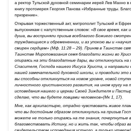
а ректор Тульской духовной семинарии иерей Лев Махно в 
книгу протоиерея Георгия Панова «Избранные труды. Благ
призрение».
Открывая торжественный акт, митрополит Тульский и Ефре
выпускникам с напутственным словом: «
В свое время, как 
душа, вы восприняли призыв всеблагого Божиего смотре
труждающиеся и обремененнии, и аз упокою вы и «научит
смирен сердцем» (Мф. 11:28 – 29). Приняв в Таинстве св
Таинстве Миропомазания семя благодати жизни во Хрис
опираясь на эти благодатные дары, вы откликнулись на
Спасителя, Господа нашего Иисуса Христа, и направили 
нашей замечательной духовной школы, и проводили это в
вы способны откликнуться на новом уровне, новой ступ
личностного христианского развития, на ином кругу на 
исповедания нашего и церкви Своей Зиждителя и Пастыр
сделаю, что вы будете ловцами человеков»(Мк 1, 17).
Мне, как архипастырю, отрадно чувствовать живое пла
что вы достойным образом откликнулись на призыв Госп
можете не только опираясь на те знания, почерпнутые в
благовествовать Истину, но и жить так, чтобы образ ва
свидетельством исповедания устного, а только утвержд