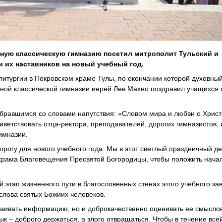
ную классическую гимназию посетил митрополит Тульский и
 их наставников на новый учебный год.
литургии в Покровском храме Тулы, по окончании которой духовны
ной классической гимназии иерей Лев Махно поздравил учащихся 
бравшимся со словами напутствия: «Словом мира и любви о Христе
ветствовать отца-ректора, преподавателей, дорогих гимназистов,
имназии.
орогу для нового учебного года. Мы в этот светлый праздничный д
 храма Благовещения Пресвятой Богородицы, чтобы положить нача
 этап жизненного пути в благословенных стенах этого учебного за
слова святых Божиих человеков.
сваивать информацию, но и доброкачественно оценивать ее смысло
к – доброго держаться, а злого отвращаться. Чтобы в течение все