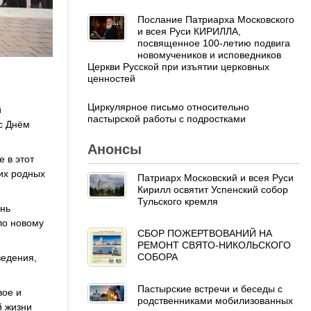
Послание Патриарха Московского
и всея Руси КИРИЛЛА,
посвященное 100-летию подвига
новомучеников и исповедников
Церкви Русской при изъятии церковных
ценностей
Циркулярное письмо относительно
й
пастырской работы с подростками
с Днём
Анонсы
 в этот
 их родных
Патриарх Московский и всея Руси
Кирилл освятит Успенский собор
Тульского кремля
ень
ло новому
СБОР ПОЖЕРТВОВАНИЙ НА
РЕМОНТ СВЯТО-НИКОЛЬСКОГО
СОБОРА
ведения,
Пастырские встречи и беседы с
вое и
родственниками мобилизованных
й жизни