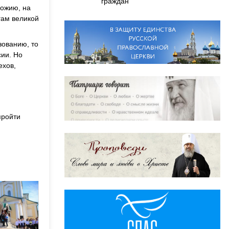
граждан
Божию, на
гам великой
зованию, то
ии. Но
ехов,
пройти