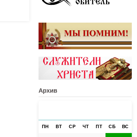
Архив
АВГУСТ 2026
«
»
ПН
ВТ
СР
ЧТ
ПТ
СБ
ВС