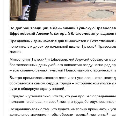
По доброй традиции в День знаний Тульскую Православ
Ефремовский Алексий, который благословил учащихся и
Праздничный день начался для гимназистов с Божественной 
попечитель и директор начальной школы Тульской Православ
знаний.
Митрополит Тульский и Ефремовский Алексий обратился к со
благословенный день учебного новолетия вседушевно рад при
– всю славную семью Тульской Православной классической г
Быстро промчалось звонкое лето и вот уже осень открывает д
собираемся в самом сердце города – историческом уголке у
пути в обширную страну знаний.
Отрадно и утешительно, что те, кто уже прошел определенный
полагают в основании своей жизни и труда богодухновенные 
Поздравляю всех с тем, что будете не только принимать и у
деятельное значение, чтобы обрести твердый жизненный навы