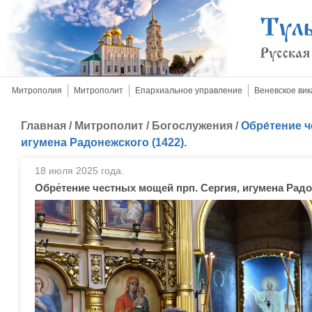
Митрополия
Митрополит
Епархиальное управление
Веневское вик
Главная
/
Митрополит
/
Богослужения
/
Обре́тение 
игумена Радонежского (1422).
18 июля 2025 года.
Обре́тение честных мощей прп. Сергия, игумена Радо