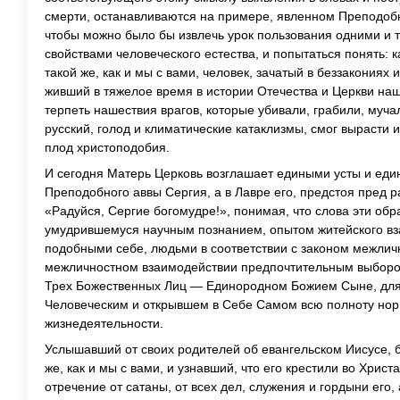
смерти, останавливаются на примере, явленном Преподобн
чтобы можно было бы извлечь урок пользования одними и 
свойствами человеческого естества, и попытаться понять: к
такой же, как и мы с вами, человек, зачатый в беззакониях 
живший в тяжелое время в истории Отечества и Церкви наше
терпеть нашествия врагов, которые убивали, грабили, муча
русский, голод и климатические катаклизмы, смог вырасти 
плод христоподобия.
И сегодня Матерь Церковь возглашает едиными усты и еди
Преподобного аввы Сергия, а в Лавре его, предстоя пред 
«Радуйся, Сергие богомудре!», понимая, что слова эти обр
умудрившемуся научным познанием, опытом житейского вз
подобными себе, людьми в соответствии с законом межлич
межличностном взаимодействии предпочтительным выборо
Трех Божественных Лиц — Единородном Божием Сыне, для
Человеческим и открывшем в Себе Самом всю полноту но
жизнедеятельности.
Услышавший от своих родителей об евангельском Иисусе, 
же, как и мы с вами, и узнавший, что его крестили во Христа
отречение от сатаны, от всех дел, служения и гордыни его