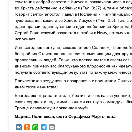
сочетания доброй совести с Иисусом, заключающиеся в сл
во Христа действенно и облечься (Гал. 3:27) и, таким образ
говорит святой апостол Павел в Послании к Филиппийцам: 
чувствования, какие и во Христе Иисусе» (Флп. 2:5). Так, 
единонравии, единочувствии и единодействии со Христом
Сергий Радонежский возрастал в любви к Нему, потому что 
исполняет.
И до сегодняшнего дня, «якоже второе Солнце», Преподоб
бескрайних Отечества нашего сияет сменяющим друг друг
православных людей. Те же, кто преклоняется в своем со
дивному примеру его благоуханного плодоносия как идеал
получать соответствующий результат по закону межличност
Причастников вседушевно поздравляю с принятием Святых
днем тезоименитства!
Благодарю отца-настоятеля, братию и всех вас за усердие,
своих сердцах и под этими сводами светлую лампаду любви
Троице славимому и поклоняемому!»
Марина Полянская, фото Серафима Мартынова
VK
Odnoklassniki
WhatsApp
Telegram
Email