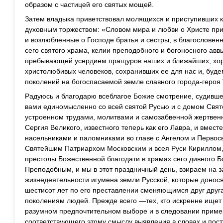
образом с частицей его святых мощей.
Затем владыка приветствовал молящихся и приступивших к
духовным торжеством: «Словом мира и любви о Христе при
и возлюбленные о Господе братья и сестры, в благословен
сего святого храма, келии преподобного и богоносного авв
пребывающей усердием пращуров наших и ближайших, хо
христолюбивых человеков, сохранивших ее для нас и, буд
поколений на богоспасаемой земле славного города-героя 
Радуюсь и благодарю всеблагое Божие смотрение, судивше
вами единомысленно со всей святой Русью и с домом Свя
устроенном трудами, молитвами и самозабвенной жертве
Сергия Великого, известного теперь как его Лавра, и вмес
насельниками и паломниками во главе с Ангелом и Первос
Святейшим Патриархом Московским и всея Руси Кириллом
престолы Божественной благодати в храмах сего дивного Б
Преподобным, и мы в этот праздничный день, взираем на 
жизнедеятельности игумена земли Русской, которые донося
шестисот лет по его преставлении сменяющимся друг друг
поколениям людей. Прежде всего —тех, кто искренне ищет 
разумном предпочтительном выборе и в следовании приме
соответствующего этому смыслу выявления в словах и посту