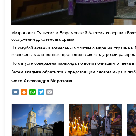
Митрополит Тульский и Ефремовский Алексий совершил Божес
сослужении духовенства храма.
На сугубой ектении вознесены молитвы о мире на Украине и 
вознесены молитвенные прошения в связи с угрозой распро
По отпусте совершена панихида по всем почившим от века в
Затем владыка обратился к предстоящим словом мира и любв
Фото Александра Морозова
VK
Odnoklassniki
WhatsApp
Telegram
Email