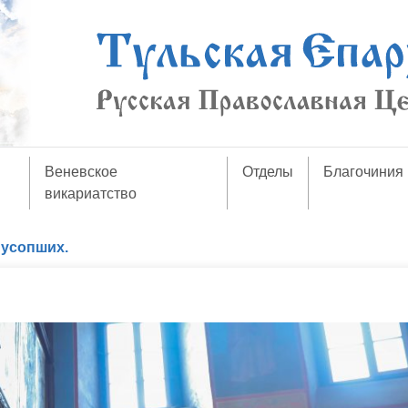
Веневское
Отделы
Благочиния
викариатство
усопших.