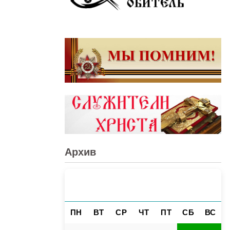
Архив
АВГУСТ 2026
«
»
ПН
ВТ
СР
ЧТ
ПТ
СБ
ВС