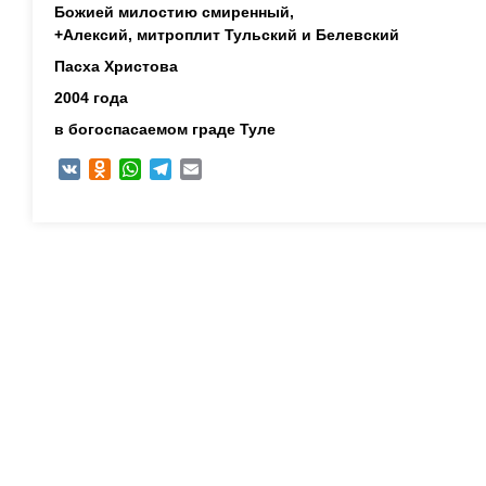
Божией милостию смиренный,
+Алексий,
митроплит Тульский и Белевский
Пасха Христова
2004 года
в богоспасаемом граде Туле
VK
Odnoklassniki
WhatsApp
Telegram
Email