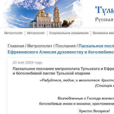
Митрополия
Митрополит
Епархиальное управление
Веневское вик
Главная
/
Митрополит
/
Послания
/
Пасхальное посл
Ефремовского Алексия духовенству и боголюбивой
20 мая 2004 года.
Пасхальное послание митрополита Тульского и Ефр
и боголюбивой пастве Тульской епархии
«Радуйтеся, людие, и веселитеся: Христо
(Стихира на Хвалитех поне
Возлюбленные о Господе всечес
боголюбивые иноки и инокини, христоимени
Христос Воскресе!