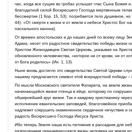
час, когда все сущие во гробах услышат глас Сына Божия и, 
благодатной силой Воскресшего Господа мертвенным тела
бессмертие (1 Кор. 15, 53): погребается тело душевное, но 
44). «От смерти к жизни и от земли к небеси Христос Бог н
пасхального канона).
От времен апостольских и до наших дней по всему лицу З
Адама, несет это радостное свидетельство победы жизни 
Христом Жизнодавцем Святая Церковь, указывая на Христа
обновленного человечества, «которое ни от крови, ни от хо
от Бога родилось» (Ин. 1, 13).
Ныне вновь достигло это свидетельство Святой Церкви слух
нашему предлагается символ этой всерадостной победы – 
По мысли Московского святителя Филарета, на земле жизнь
начинающейся жизни птенца в яйце, которому по сокрушен
обширнейший круг жизни. Так и каждому христианину через
исполнение евангельских заповедей, благоговейное приоб
надлежит сокрушить окамененное сердечное нечуствие и 
радость Воскресшего Господа Иисуса Христа.
Ибо теперь Земля наша есть питомник и рассадник для неб
разрушением оканчивающаяся жизнь человека на земле е