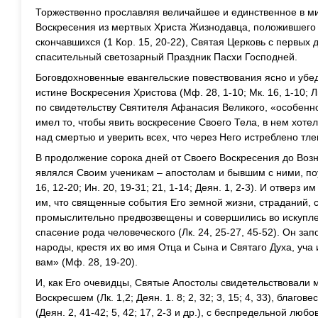
Торжественно прославляя величайшее и единственное в м
Воскресения из мертвых Христа Жизнодавца, положившего 
скончавшихся (1 Кор. 15, 20-22), Святая Церковь с первых
спасительный светозарный Праздник Пасхи Господней.
Боговдохновенные евангельские повествования ясно и уб
истине Воскресения Христова (Мф. 28, 1-10; Мк. 16, 1-10; Лк.
по свидетельству Святителя Афанасия Великого, «особенн
имел то, чтобы явить воскресение Своего Тела, в нем хот
над смертью и уверить всех, что через Него истреблено тл
В продолжение сорока дней от Своего Воскресения до Воз
являлся Своим ученикам – апостолам и бывшим с ними, по
16, 12-20; Ин. 20, 19-31; 21, 1-14; Деян. 1, 2-3). И отверз
им, что священные события Его земной жизни, страданий, 
промыслительно предвозвещены и совершились во искупле
спасение рода человеческого (Лк. 24, 25-27, 45-52). Он за
народы, крестя их во имя Отца и Сына и Святаго Духа, уча 
вам» (Мф. 28, 19-20).
И, как Его очевидцы, Святые Апостолы свидетельствовали 
Воскресшем (Лк. 1,2; Деян. 1. 8; 2, 32; 3, 15; 4, 33), благо
(Деян. 2, 41-42; 5, 42; 17, 2-3 и др.), с беспредельной лю