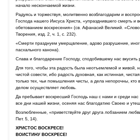
начало нескончаемой жизни.
Радуясь и торжествуя, молитвенно возблагодарим и воспро
Господа нашего Иисуса Христа, «упразднившего смерть и 
обетованием воскресения» (св. Афанасий Великий. «Слово
Творения, изд. 2, ч. 1, с. 232).
«Смерти празднуем умерщвление, адово разрушение, иного 
пасхального канона).
Слава и благодарение Господу, сподобившему нас вкусить 
Для того, чтобы эта радость была неотъемлемой и живой, 
чистой совести, ибо радость духовная, как истинная, чиста
только тех, чьи помышления чисты, а дела непорочны, кто 
делом осуществляет любовь.
Да пребывает воскресший Господь наш с нами и среди нас н
все дни нашей жизни, осеняя нас благодатию Своею и уте
Возлюбленные, «приветствуйте друг друга лобзанием любви
Пет. 5, 14).
ХРИСТОС ВОСКРЕСЕ!
ВОИСТИНУ ВОСКРЕСЕ!