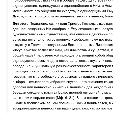
приобретением, стяжанием в образе нашего действования
единочувствия, единодушия и единодействия с Ним, в Нем 
межличностного общения по сходству с единосущными Ему
Духом, то есть общности жизнедеятельности в вечной, бла
Для этого Подвигоположник наш Христос Господь открывает
для нас, созданных Им сообразно Ему личностными, разум
духовно-телесными существами, имеющими в движении спо
естества потенцию, устремленную к доброхотному достиж
сходству с Тремя несозданными Божественными Личностями
Иисус Христос возвестил нам, как личностным существам, 
общей нашей человеческой природе, являющей собой общи
единосущного всем людям естества, а конкретную уникал
обладания и уникальную разнокачественность характеров 
природных свойств и способностей человеческого естеств
говорит, что многообразие это, зависит от нашего личностн
выбора – смыслового избрания внутреннего значения каждо
дорогой или ценностно ничего не значимой для каждого из 
беседуя сегодня с нами за Божественной литургией, сказал
ваше, там и сердце ваше (Мф. 6, 21). В чем состоит сокр
шкале в логическом вашем познании, каким понимается, в ч
воспринимается ценностный ваш идеал, там, как по послови