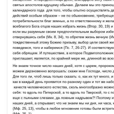
святых апостолов идущему обычаю. Делаем мы это принош
календарного года для того, чтобы опытно осуществлять 
действий особым образом – не по обыкновению, требующ
потребительности благ земных, а по ответственному и жела
всеблагого Бога отцов наших избрать жизнь (Втор. 30, 19) и
если мы разумным своим предпочтительным выбором избер
отвернувшись себя (Мк. 8, 34), то обретем жизнь вечную (Ин
тождественный этому Божию призыву, выбор цели своей жиз
поведемся, того и наберемся (Пс. 7, 26-27). И соответств
себя обрящем. И путешествие, в которое Подвигоположник
приглашает, является, по крайней мере же, длинной во вс
Не знаем точное число наших дней, хотя с царем, пророко
можем дерзновенно вопрошать: скажи мне Господи, число дн
Для того ли, чтоб лишь только сказать: о, как их тут много,
как в каждый день проявится по-разному один и тот же на
качеств человеческого естества, сколь многообразно можн
себя: то вдоль по Питерской, а то вдоль по Тверской, то с п
еще с пьяными слезами, да ложным надрывом?! Поэтому и
наших дней, а открывает, что не знаем мы ни дня, ни часа,
(Мф. 25, 13), чтобы в любое мгновение готовы были встрет
(Мф. 25, 1).