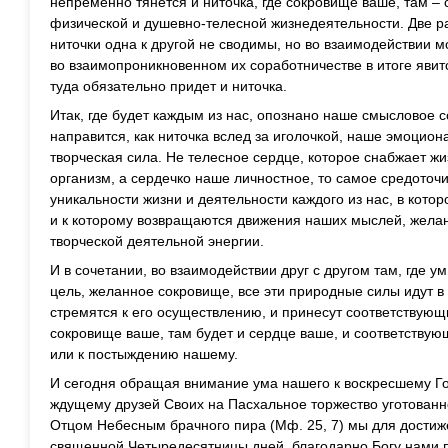
непременно тянется и ниточка, где сокровище ваше, там – с
физической и душевно-телесной жизнедеятельности. Две ра
ниточки одна к другой не сводимы, но во взаимодействии 
во взаимопроникновенном их соработничестве в итоге явитс
туда обязательно придет и ниточка.
Итак, где будет каждым из нас, опознано наше смысловое 
направится, как ниточка вслед за иголочкой, наше эмоцион
творческая сила. Не телесное сердце, которое снабжает ж
организм, а сердечко наше личностное, то самое средоточи
уникальности жизни и деятельности каждого из нас, в котор
и к которому возвращаются движения наших мыслей, желан
творческой деятельной энергии.
И в сочетании, во взаимодействии друг с другом там, где ум 
цель, желанное сокровище, все эти природные силы идут 
стремятся к его осуществлению, и принесут соответствующи
сокровище ваше, там будет и сердце ваше, и соответствую
или к постыждению нашему.
И сегодня обращая внимание ума нашего к воскресшему Г
ждущему друзей Своих на Пасхальное торжество уготованно
Отцом Небесным брачного пира (Мф. 25, 7) мы для достиж
священной Четыредесятницы дней, благодарно Богу нами 