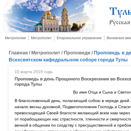
Митрополия
Митрополит
Епархиальное управление
Веневское вик
Главная
/
Митрополит
/
Проповеди
/
Проповедь в д
Всехсвятском кафедральном соборе города Тулы
10 марта 2019 года.
Проповедь в день Прощеного Воскресения во Всехс
города Тулы
Во имя Отца и Сына и Святог
В благословенный день, полагающий собою в череде дней л
начало весны духовной, Подвигоположник Господь и Спаси
превосходящей Своей благости желающий всем нам через 
от порабощающих нас страстности, тленности и смертности
вечной в общении по сходству с пресущественной и пребо