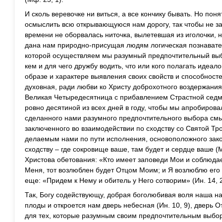
И сколь веревочке ни виться, а все кончику бывать. Но понят
осмыслить всю открывающуюся нам дорогу, так чтобы не з
времени не оборвалась ниточка, вылетевшая из иголочки, не
дана нам природно-присущая людям логическая познавател
которой осуществляем мы разумный предпочтительный выбо
кем и для чего дружбу водить, что или кого полагать идеал
образе и характере выявления своих свойств и способност
духовная, ради любви ко Христу доброхотного воздержания
Великая Четыредесятница с прибавлением Страстной седм
ровно десятиной из всех дней в году, чтобы мы апробирова
сделанного нами разумного предпочтительного выбора см
заключенного во взаимодействии по сходству со Святой Тр
делаемым нами по пути исполнения, основоположного зак
сходству – где сокровище ваше, там будет и сердце ваше (
Христова обетования: «Кто имеет заповеди Мои и соблюдает
Меня, тот возлюблен будет Отцом Моим; и Я возлюблю его и
еще: «Придем к Нему и обитель у Него сотворим» (Ин. 14, 2
Так, Богу содействующу, добрая боголюбивая воля наша н
плоды и откроется нам дверь небесная (Ин. 10, 9), дверь О
для тех, которые разумным своим предпочтительным выбо