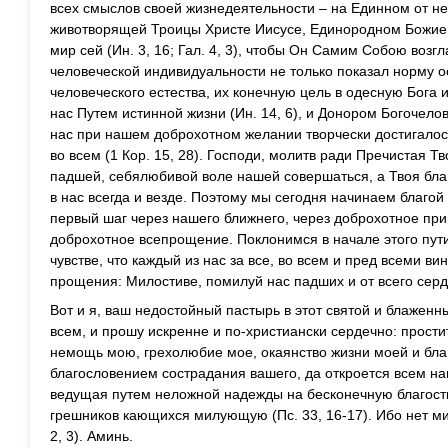
всех смыслов своей жизнедеятельности – на Единном от 
животворящей Троицы Христе Иисусе, Единородном Божием
мир сей (Ин. 3, 16; Гал. 4, 3), чтобы Он Самим Собою возг
человеческой индивидуальности не только показал норму о
человеческого естества, их конечную цель в одесную Бога 
нас Путем истинной жизни (Ин. 14, 6), и Донором Богочелов
нас при нашем доброхотном желании творчески достигалос
во всем (1 Кор. 15, 28). Господи, молитв ради Пречистая Т
падшей, себялюбивой воле нашей совершаться, а Твоя бла
в нас всегда и везде. Поэтому мы сегодня начинаем благой 
первый шаг через нашего ближнего, через доброхотное при
доброхотное всепрощение. Поклонимся в начале этого пути
чувстве, что каждый из нас за все, во всем и пред всеми ви
прощения: Милостиве, помилуй нас падших и от всего серд
Вот и я, ваш недостойный пастырь в этот святой и блажен
всем, и прошу искренне и по-христиански сердечно: простит
немощь мою, грехолюбие мое, окаянство жизни моей и бла
благословением сострадания вашего, да откроется всем на
ведущая путем неложной надежды на бесконечную благост
грешников кающихся милующую (Пс. 33, 16-17). Ибо нет ми
2, 3). Аминь.