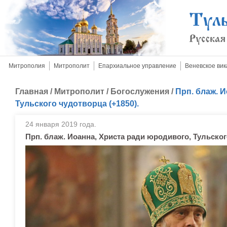
Митрополия
Митрополит
Епархиальное управление
Веневское вик
Главная
/
Митрополит
/
Богослужения
/
Прп. блаж. 
Тульского чудотворца (+1850).
24 января 2019 года.
Прп. блаж. Иоанна, Христа ради юродивого, Тульског