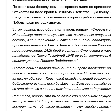
По окончании богослужения совершена лития по приснопа
Отечество на поле брани в Великую Отечественную войну ж
глада скончавшихся, в пленении и горьких работах невинн
Победы ради потрудившихся.
Затем архипастырь обратился к предстоящим:
«Словом мир
Жизнодавце приветствую всех вас, всечестные отцы и в
сестры, в сей нареченный и святой день 77-ой годовщин
приснопамятного и долгожданного дня поистине Кириоп
предшествующие 1418 дней в истории Отечества и народ
празднование Пасхи Господней 1945-го года состоялось 6
великомученика Георгия Победоносца!
В этот день замолкли наконец-то в Европе последние 
мировой войны, а на территории нашего Отечества, на 
за то, чтобы свет Христовой правды, дающий возможно
доброхотно искать прежде Царства Божьего и правды его
во что одеться и как на полвздоха подольше задержатьс
Ради того, чтобы это было возможно в реальном осущес
выстраданы 1418 страшных дней, унесших миллионы жиз
восприятия устойчивого желания к тому, чтобы искать 