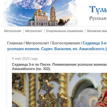
Митрополия
Митрополит
Епархиальное управление
Веневское вик
Главная
/
Митрополит
/
Богослужения
/
Седмица 3-я
усопших воинов. Сщмч. Василия, еп. Амасийского (о
9 мая 2022 года.
Седмица 3-я по Пасхе. Поминовение усопших воинов.
Амасийского (ок. 322).