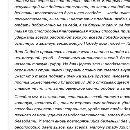
правды его через осознание того, что Бог, Который есть 
окружающей нас действительности, по закону «подобно
действии человеческого духа и его свободе — когда ник
прочувствовать, выявить и напитаться плодами любви, 
отдать доброхотно не за себя, а за ближних своих, за др
такая христоподобная человеческая жизнь способна прив
удержать всегда радостнотворную, всегда победоносную
истинную и жизнеутверждающую Победу всех побед — Ки
Эта Победа проявилась в опыте жизни нашего народа в
неимоверной ценой —десятками миллионов жизней, до с
назвать точную цифру. Но для Церкви это и необязатель
огромными страшными цифрами словно стирается внут
ужас: что такое поднять руку на жизнь другого человека
против Божественной благодати? Это открывающееся 
стыдом не то что за человеческое скотоподобие, а за ч
Сегодня мы, к сожалению, становимся свидетелями того
которую, казалось бы, таким жертвенным подвигом удал
способны принести свои страшные, уродливые плоды без
ложного самоощущения самодостаточности, этого бун
благодати. И этот вновь повторяющийся безумный бег
бесоподобию даёт вызов, как всегда, малому стаду Христ