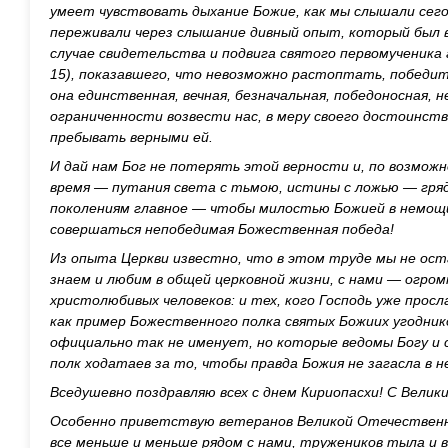
умеет чувствовать дыхание Божие, как мы слышали сего
переживали через слышание дивный опыт, который был 
случае свидетельства и подвига святого первомученика 
15), показавшего, что невозможно растоптать, победи
она единственная, вечная, безначальная, победоносная, 
ограниченности возвести нас, в меру своего достоинства
пребывать верными ей.
И дай нам Бог не потерять этой верности и, по возмож
время — путания света с тьмою, истины с ложью — гряд
поколениям главное — чтобы милостью Божией в немощи
совершаться непобедимая Божественная победа!
Из опыта Церкви известно, что в этом труде мы не ост
знаем и любим в общей церковной жизни, с нами — огром
христолюбивых человеков: и тех, кого Господь уже просл
как пример Божественного полка святых Божиих угоднико
официально так не именует, но которые ведомы Богу 
полк ходатаев за то, чтобы правда Божия не загасла в н
Вседушевно поздравляю всех с днем Кириопасхи! С Велик
Особенно приветствую ветеранов Великой Отечественн
все меньше и меньше рядом с нами, тружеников тыла и 