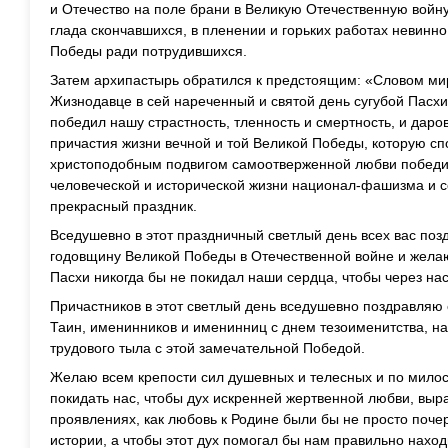
и Отечество на поле брани в Великую Отечественную войну
глада скончавшихся, в пленении и горьких работах невинн
Победы ради потрудившихся.
Затем архипастырь обратился к предстоящим: «Словом ми
Жизнодавце в сей нареченный и святой день сугубой Пасхи
победил нашу страстность, тленность и смертность, и да
причастия жизни вечной и той Великой Победы, которую с
христоподобным подвигом самоотверженной любви победит
человеческой и исторической жизни национал-фашизма и с
прекрасный праздник.
Вседушевно в этот праздничный светлый день всех вас поз
годовщину Великой Победы в Отечественной войне и желаю
Пасхи никогда бы не покидал наши сердца, чтобы через на
Причастников в этот светлый день вседушевно поздравляю
Таин, именинников и именинниц с днем тезоименитства, н
трудового тыла с этой замечательной Победой.
Желаю всем крепости сил душевных и телесных и по мило
покидать нас, чтобы дух искренней жертвенной любви, вы
проявлениях, как любовь к Родине были бы не просто поч
истории, а чтобы этот дух помогал бы нам правильно нахо