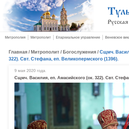
Митрополия
Митрополит
Епархиальное управление
Веневское вик
Главная
/
Митрополит
/
Богослужения
/
Сщмч. Васили
322). Свт. Стефана, еп. Великопермского (1396).
9 мая 2020 года.
Сщмч. Василия, еп. Амасийского (ок. 322). Свт. Стефа