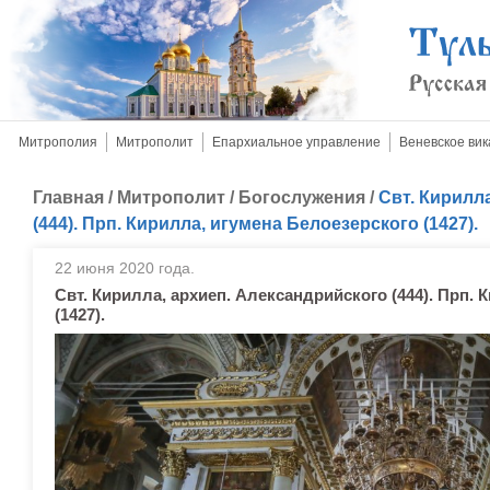
Митрополия
Митрополит
Епархиальное управление
Веневское вик
Главная
/
Митрополит
/
Богослужения
/
Свт. Кирилл
(444). Прп. Кирилла, игумена Белоезерского (1427).
22 июня 2020 года.
Свт. Кирилла, архиеп. Александрийского (444). Прп. 
(1427).