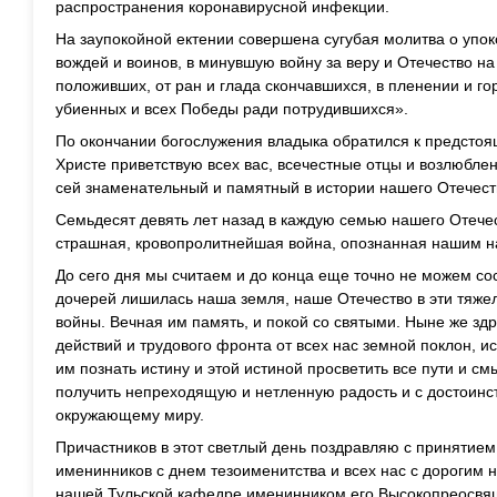
распространения коронавирусной инфекции.
На заупокойной ектении совершена сугубая молитва о упо
вождей и воинов, в минувшую войну за веру и Отечество н
положивших, от ран и глада скончавшихся, в пленении и г
убиенных и всех Победы ради потрудившихся».
По окончании богослужения владыка обратился к предсто
Христе приветствую всех вас, всечестные отцы и возлюблен
сей знаменательный и памятный в истории нашего Отечест
Семьдесят девять лет назад в каждую семью нашего Отечес
страшная, кровопролитнейшая война, опознанная нашим н
До сего дня мы считаем и до конца еще точно не можем сос
дочерей лишилась наша земля, наше Отечество в эти тяже
войны. Вечная им память, и покой со святыми. Ныне же з
действий и трудового фронта от всех нас земной поклон, и
им познать истину и этой истиной просветить все пути и с
получить непреходящую и нетленную радость и с достоинс
окружающему миру.
Причастников в этот светлый день поздравляю с принятием
именинников с днем тезоименитства и всех нас с дорогим 
нашей Тульской кафедре именинником его Высокопреосвя